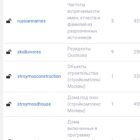
Частоты
встречаемости
имён, отчеств и
russiannames
3
45
фамилий из
разрозненных
источников
Резиденты
skolkovores
9
29
Сколково
Объекты
строительства
stroymosconstruction
1
32
(стройкомплекс
Москвы)
Дома под снос
stroymosdhouse
(стройкомплекс
1
49
Москвы)
Дома
включенные в
программу