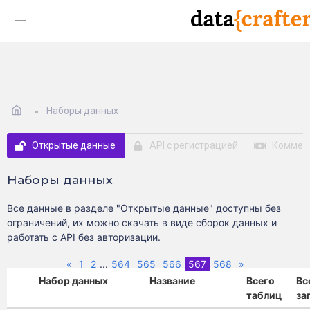
Наборы данных
Открытые данные
API с регистрацией
Коммер
Наборы данных
Все данные в разделе "Открытые данные" доступны без
ограничений, их можно скачать в виде сборок данных и
работать с API без авторизации.
Previous
(current)
Next
«
1
2
...
564
565
566
567
568
»
Набор данных
Название
Всего
Вс
таблиц
за