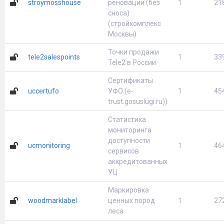
stroymosshouse
реновации (без
1
21
сноса)
(стройкомплекс
Москвы)
Точки продажи
tele2salespoints
1
33
Tele2 в России
Сертификаты
uccertufo
УФО (e-
1
45
trust.gosuslugi.ru))
Статистика
мониторинга
доступности
ucmonitoring
1
46
сервисов
аккредитованных
УЦ
Маркировка
woodmarklabel
ценных пород
1
27
леса