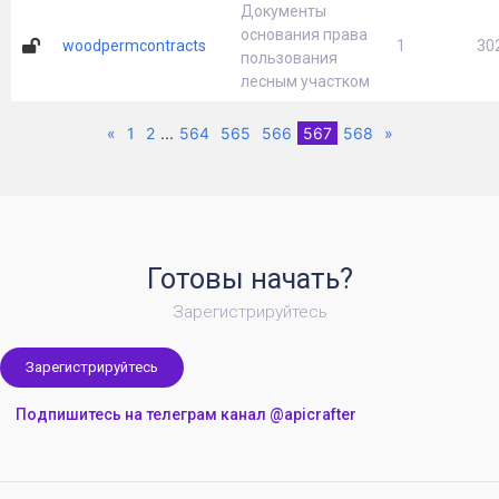
Документы
основания права
woodpermcontracts
1
30
пользования
лесным участком
Previous
(current)
Next
«
1
2
...
564
565
566
567
568
»
Готовы начать?
Зарегистрируйтесь
Зарегистрируйтесь
Подпишитесь на телеграм канал @apicrafter