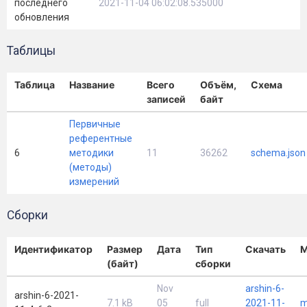
последнего
2021-11-04 06:02:08.535000
обновления
Таблицы
Таблица
Название
Всего
Объём,
Схема
записей
байт
Первичные
референтные
6
методики
11
36262
schema.json
(методы)
измерений
Сборки
Идентификатор
Размер
Дата
Тип
Скачать
М
(байт)
сборки
Nov
arshin-6-
arshin-6-2021-
7.1 kB
05
full
2021-11-
m