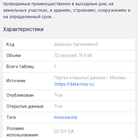
проводимые преимущественно в выходные дни, на
земельных участках, в зданиях, строениях, сооружениях и
на определенный срок.
Характеристики
Код
datamos-fairweekend
Объём
72 записей, 76.6 kB
Всего таблиц
1
Портао открытых данных г. Москвы
Источник
(
https://data.mos.ru
)
Опубликован
True
Открытые данные
True
Тэги
moscowcity
Условия
CC-BY-SA
использования