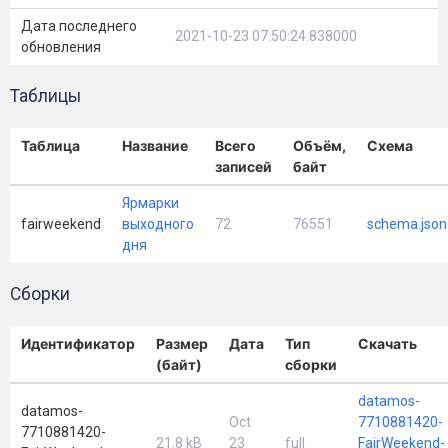
Дата последнего
2021-10-23 07:50:24.838000
обновления
Таблицы
Таблица
Название
Всего
Объём,
Схема
записей
байт
Ярмарки
fairweekend
выходного
72
76551
schema.json
дня
Сборки
Идентификатор
Размер
Дата
Тип
Скачать
(байт)
сборки
datamos-
datamos-
Oct
7710881420-
7710881420-
21.8 kB
23
full
FairWeekend-