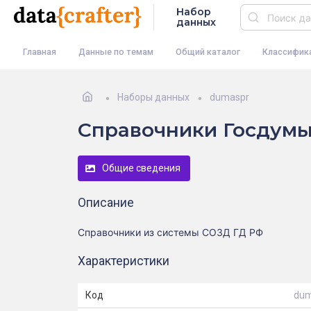
Набор
данных
Главная
Данные по темам
Общий каталог
Классифик
Наборы данных
dumaspr
Справочники Госдум
Общие сведения
Описание
Справочники из системы СОЗД ГД РФ
Характеристики
Код
dum