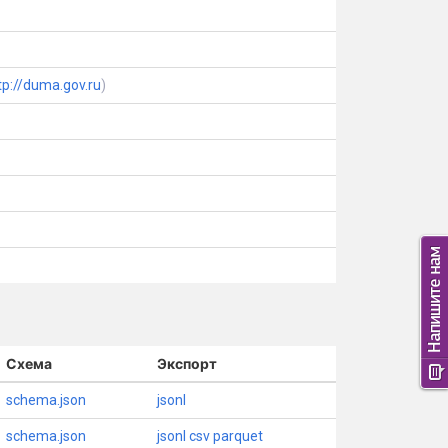
tp://duma.gov.ru
)
Схема
Экспорт
schema.json
jsonl
schema.json
jsonl
csv
parquet