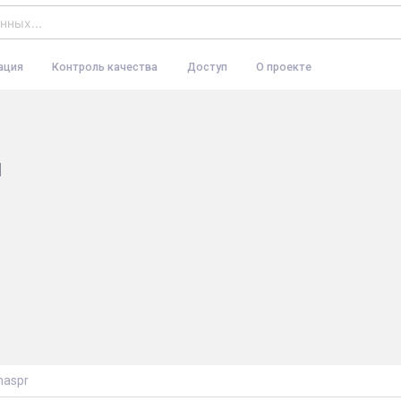
ация
Контроль качества
Доступ
О проекте
ы
aspr