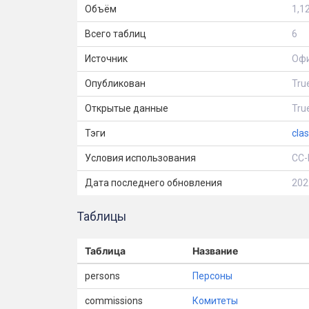
Объём
1,1
Всего таблиц
6
Источник
Офи
Опубликован
Tru
Открытые данные
Tru
Тэги
clas
Условия использования
CC-
Дата последнего обновления
202
Таблицы
Таблица
Название
persons
Персоны
commissions
Комитеты