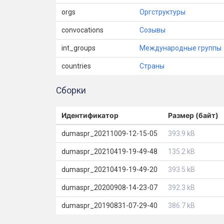
orgs
Оргструктуры
convocations
Созывы
int_groups
Международные группы
countries
Страны
Сборки
Идентификатор
Размер (байт)
dumaspr_20211009-12-15-05
393.9 kB
dumaspr_20210419-19-49-48
135.2 kB
dumaspr_20210419-19-49-20
393.5 kB
dumaspr_20200908-14-23-07
392.3 kB
dumaspr_20190831-07-29-40
386.7 kB