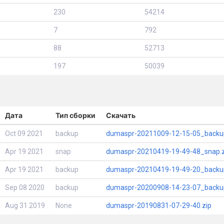
230
54214
7
792
88
52713
197
50039
Дата
Тип сборки
Скачать
Oct 09 2021
backup
dumaspr-20211009-12-15-05_backup
Apr 19 2021
snap
dumaspr-20210419-19-49-48_snap.z
Apr 19 2021
backup
dumaspr-20210419-19-49-20_backup
Sep 08 2020
backup
dumaspr-20200908-14-23-07_backup
Aug 31 2019
None
dumaspr-20190831-07-29-40.zip