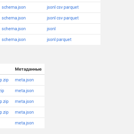
schema.json
jsonl
csv
parquet
schema.json
jsonl
csv
parquet
schema.json
jsonl
schema.json
jsonl
parquet
Метаданные
.zip
meta.json
ip
meta.json
.zip
meta.json
.zip
meta.json
meta.json