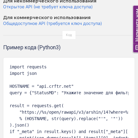
Для некоммерческого использования
Открытое API (не требует ключа доступа)
Для коммерческого использования
Общедоступное API (требуется ключ доступа)
Пример кода (Python3)
import requests

import json

HOSTNAME = "api.crftr.net"

query = {"StatusMD": "Укажите значение для фильтра"}

result = requests.get(

    "https://%s/open/rawapi/v3/arshin/14?where=%s"

    % (HOSTNAME, str(query).replace("'", '"'))

).json()

if "_meta" in result.keys() and result["_meta"]["tot
    print(json.dumps(result["_items"][0], indent=4, 