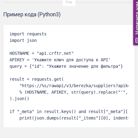
Пример кода (Python3)
import requests

import json

HOSTNAME = "api.crftr.net"

APIKEY = 'Укажите ключ для доступа к API'

query = {"id": "Укажите значение для фильтра"}

result = requests.get(

    "https://%s/rawapi/v3/berezka/suppliers?apikey=%
    % (HOSTNAME, APIKEY, str(query).replace("'", '"')
).json()

if "_meta" in result.keys() and result["_meta"]["tot
    print(json.dumps(result["_items"][0], indent=4, 