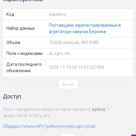
Код
suppliers
Поставщики зарегистрированные в
Набор данных
агрегаторе закупок Березка
Объём
72,828 записей, 465.0 MB
Поля с индексами
id, ogrn, inn
Дата последнего
2020-11-15 00:14:03.021000
обновления
Доступ
Ключ передается в запросе через параметр
apikey
,
?
apikey=МОЙ_КЛЮЧ_API
Общедоступное API (требуется ключ доступа)