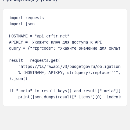
import requests

import json

HOSTNAME = "api.crftr.net"

APIKEY = 'Укажите ключ для доступа к API'

query = {"rzprcode": "Укажите значение для фильтра"}

result = requests.get(

    "https://%s/rawapi/v3/budgetgovru/obligationnpau
    % (HOSTNAME, APIKEY, str(query).replace("'", '"')
).json()

if "_meta" in result.keys() and result["_meta"]["tot
    print(json.dumps(result["_items"][0], indent=4, 