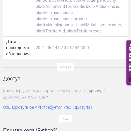
period, blockKvr.id, blockKvr.code, periodicity,
blockActionkind.formcode, blockActionkind.id,
blockFormsections.id,
blockFormsections.numdoc,
blockMrkobligation.id, blockMrkobligation.code,
blockTerritory.id, blockTerritory.code
Дата
последнего
2021-06-14 07:07:17.444000
обновления
Доступ
Ключ передается в запросе через параметр
apikey
,
?
apikey=МОЙ_КЛЮЧ_API
Общедоступное API (требуется ключ доступа)
Пример кода (Python3)