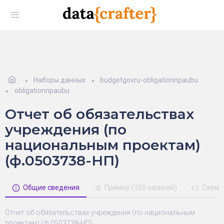
Наборы данных
budgetgovru-obligationnpaubu
obligationnpaubu
Отчет об обязательствах
учреждения (по
национальным проектам)
(ф.0503738-НП)
Общие сведения
Пример (100 записей)
Схема
Отчет об обязательствах учреждения (по национальным
проектам) (ф.0503738-НП)