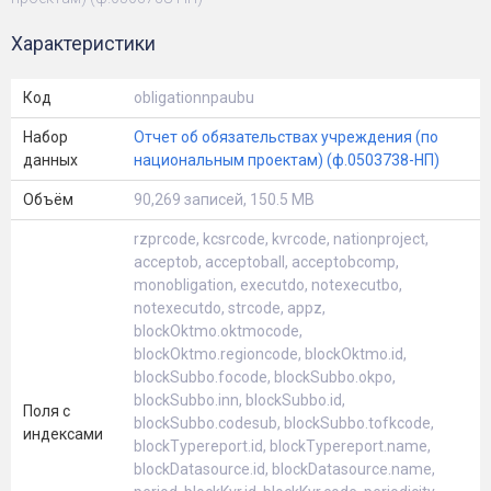
Характеристики
Код
obligationnpaubu
Набор
Отчет об обязательствах учреждения (по
данных
национальным проектам) (ф.0503738-НП)
Объём
90,269 записей, 150.5 MB
rzprcode, kcsrcode, kvrcode, nationproject,
acceptob, acceptoball, acceptobcomp,
monobligation, executdo, notexecutbo,
notexecutdo, strcode, appz,
blockOktmo.oktmocode,
blockOktmo.regioncode, blockOktmo.id,
blockSubbo.focode, blockSubbo.okpo,
blockSubbo.inn, blockSubbo.id,
Поля с
blockSubbo.codesub, blockSubbo.tofkcode,
индексами
blockTypereport.id, blockTypereport.name,
blockDatasource.id, blockDatasource.name,