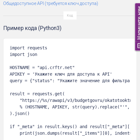
Общедоступное API (требуется ключ доступа)
Пример кода (Python3)
import requests

import json

HOSTNAME = "api.crftr.net"

APIKEY = 'Укажите ключ для доступа к API'

query = {"status": "Укажите значение для фильтра"}

result = requests.get(

    "https://%s/rawapi/v3/budgetgovru/okatotooktmo?a
    % (HOSTNAME, APIKEY, str(query).replace("'", '"')
).json()

if "_meta" in result.keys() and result["_meta"]["tot
    print(json.dumps(result["_items"][0], indent=4, 