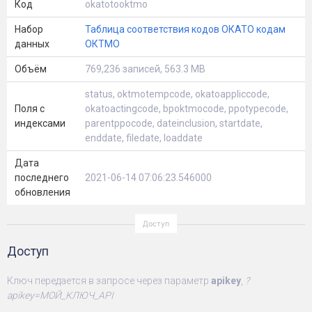
Код
okatotooktmo
Набор
Таблица соответствия кодов ОКАТО кодам
данных
ОКТМО
Объём
769,236 записей, 563.3 MB
status, oktmotempcode, okatoappliccode,
Поля с
okatoactingcode, bpoktmocode, ppotypecode,
индексами
parentppocode, dateinclusion, startdate,
enddate, filedate, loaddate
Дата
последнего
2021-06-14 07:06:23.546000
обновления
Доступ
Ключ передается в запросе через параметр
apikey
,
?
apikey=МОЙ_КЛЮЧ_API