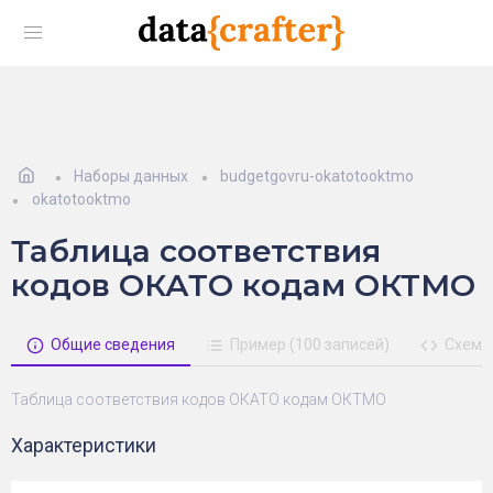
Наборы данных
budgetgovru-okatotooktmo
okatotooktmo
Таблица соответствия
кодов ОКАТО кодам ОКТМО
Общие сведения
Пример (100 записей)
Схема
Таблица соответствия кодов ОКАТО кодам ОКТМО
Характеристики