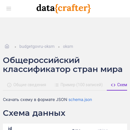
budgetgovru-oksm
oksm
Общероссийский
классификатор стран мира
Общие сведения
Пример (100 записей)
Схема
Скачать схему в формате JSON
schema.json
Схема данных
_id