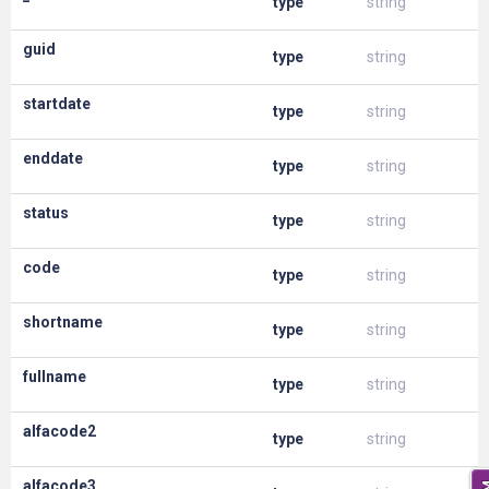
type
string
guid
type
string
startdate
type
string
enddate
type
string
status
type
string
code
type
string
shortname
type
string
fullname
type
string
alfacode2
type
string
alfacode3