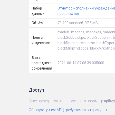
Набор
Отчет об исполнении учреждение
данных
прошлых лет
Объём
73,499 записей, 97.5 MB
madels, madebs, madekas, madenkas
Поля с
blockSubbo.okpo, blockSubbo.inn, b
индексами
blockDatasource.name, blockTypereor
blockMrkpfhd.code, blockMrkpfhd.s
Дата
последнего
2021-06-14 07:06:39.035000
обновления
Доступ
Ключ передается в запросе через параметр
apikey
Общедоступное API (требуется ключ доступа)