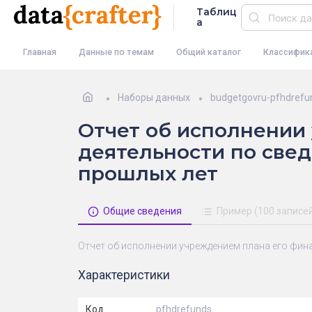
Таблиц
а
Главная
Данные по темам
Общий каталог
Классифик
Наборы данных
budgetgovru-pfhdrefu
Отчет об исполнении
деятельности по cвед
прошлых лет
Общие сведения
Пример (100 записе
Отчет об исполнении учреждением плана его фин
Характеристики
Код
pfhdrefunds