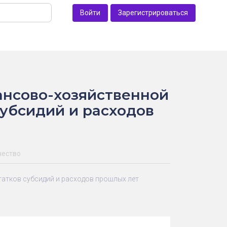
Войти
Зарегистрироваться
ансово-хозяйственной
субсидий и расходов
чество
татков субсидий и расходов прошлых лет