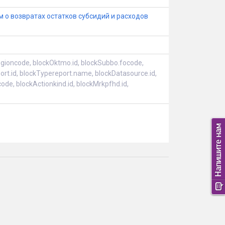
 о возвратах остатков субсидий и расходов
gioncode, blockOktmo.id, blockSubbo.focode,
rt.id, blockTypereport.name, blockDatasource.id,
de, blockActionkind.id, blockMrkpfhd.id,