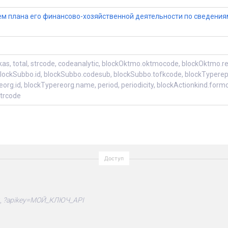
м плана его финансово-хозяйственной деятельности по cведениям
, total, strcode, codeanalytic, blockOktmo.oktmocode, blockOktmo.re
lockSubbo.id, blockSubbo.codesub, blockSubbo.tofkcode, blockTyperepo
g.id, blockTypereorg.name, period, periodicity, blockActionkind.formco
trcode
,
?apikey=МОЙ_КЛЮЧ_API