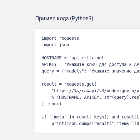
Пример кода (Python3)
import requests

import json

HOSTNAME = "api.crftr.net"

APIKEY = 'Укажите ключ для доступа к API
query = {"madels": "Укажите значение для
result = requests.get(

    "https://%s/rawapi/v3/budgetgovru/p
    % (HOSTNAME, APIKEY, str(query).repl
).json()

if "_meta" in result.keys() and result["
    print(json.dumps(result["_items"][0