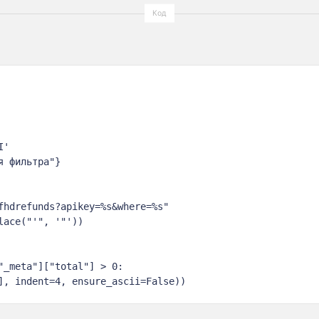
'

 фильтра"}

fhdrefunds?apikey=%s&where=%s"

ace("'", '"'))

_meta"]["total"] > 0:

], indent=4, ensure_ascii=False))