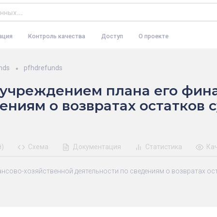
ация
Контроль качества
Доступ
О проекте
nds
pfhdrefunds
 учреждением плана его фин
ениям о возвратах остатков 
й)
Схема
Документация
Статистика
Ка
ансово-хозяйственной деятельности по cведениям о возвратах ос