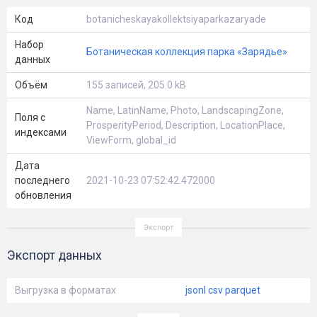
Код
botanicheskayakollektsiyaparkazaryade
Набор
Ботаническая коллекция парка «Зарядье»
данных
Объём
155 записей, 205.0 kB
Name, LatinName, Photo, LandscapingZone,
Поля с
ProsperityPeriod, Description, LocationPlace,
индексами
ViewForm, global_id
Дата
последнего
2021-10-23 07:52:42.472000
обновления
Экспорт данных
Выгрузка в форматах
jsonl
csv
parquet