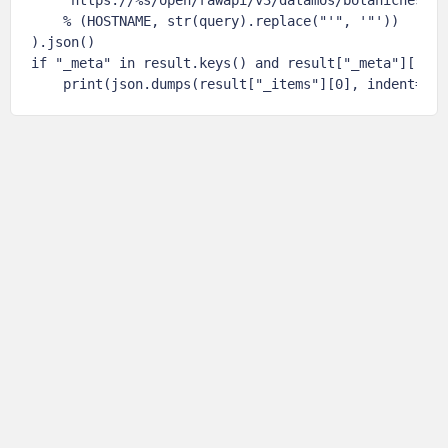
    % (HOSTNAME, str(query).replace("'", '"'))

).json()

if "_meta" in result.keys() and result["_meta"]["tot
    print(json.dumps(result["_items"][0], indent=4, 