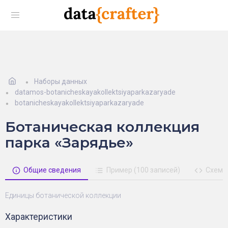
Наборы данных
datamos-botanicheskayakollektsiyaparkazaryade
botanicheskayakollektsiyaparkazaryade
Ботаническая коллекция
парка «Зарядье»
Общие сведения
Пример (100 записей)
Схема
Единицы ботанической коллекции
Характеристики