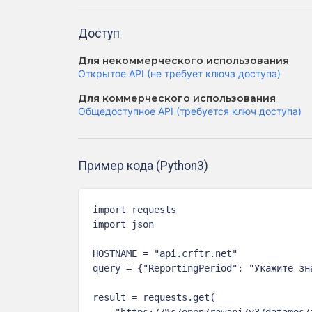
Доступ
Для некоммерческого использования
Открытое API (не требует ключа доступа)
Для коммерческого использования
Общедоступное API (требуется ключ доступа)
Пример кода (Python3)
import requests

import json

HOSTNAME = "api.crftr.net"

query = {"ReportingPeriod": "Укажите зна
result = requests.get(

    "https://%s/open/rawapi/v3/datamos/