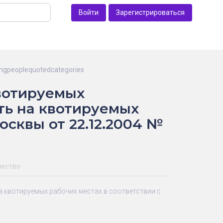
Войти
Зарегистрироваться
ngpeoplequotedcategories
вотируемых
ть на квотируемых
осквы от 22.12.2004 №
чество
 квотируемых рабочих местах в соответствии с