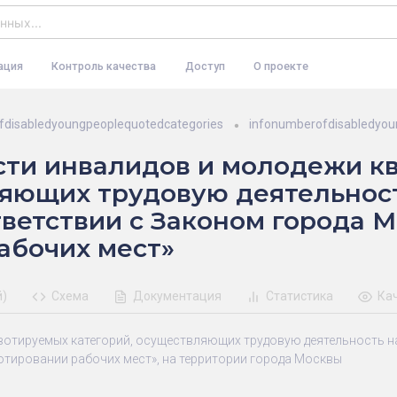
ация
Контроль качества
Доступ
О проекте
disabledyoungpeoplequotedcategories
infonumberofdisabledyou
сти инвалидов и молодежи к
ляющих трудовую деятельнос
тветствии с Законом города М
абочих мест»
й)
Схема
Документация
Статистика
Ка
вотируемых категорий, осуществляющих трудовую деятельность на
отировании рабочих мест», на территории города Москвы