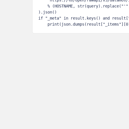
    % (HOSTNAME, str(query).replace("'",
).json()

if "_meta" in result.keys() and result["
    print(json.dumps(result["_items"][0