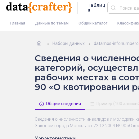
Таблиц
а
Главная
Данные по темам
Общий каталог
Классифик
Наборы данных
datamos-infonumberof
Сведения о численно
категорий, осуществ
рабочих местах в соо
90 «О квотировании р
Общие сведения
Пример (100 записе
Сведения о численности инвалидов и молодежи к
Законом города Москвы от 22.12.2004 № 90 «О кв
Характеристики