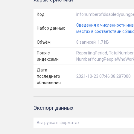
Код
infonumberofdisabledyoungpe
Сведения о численности ин
Набор данных
местах в соответствии с Зак
Объём
8 записей, 1.7 kB
Поля с
ReportingPeriod, TotalNumbe
индексами
NumberYoungPeopleWhoWorkQu
Дата
последнего
2021-10-23 07:46:08.287000
обновления
Экспорт данных
Выгрузка в форматах