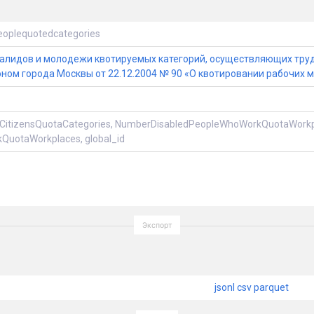
oplequotedcategories
валидов и молодежи квотируемых категорий, осуществляющих тру
оном города Москвы от 22.12.2004 № 90 «О квотировании рабочих м
rCitizensQuotaCategories, NumberDisabledPeopleWhoWorkQuotaWorkp
otaWorkplaces, global_id
jsonl
csv
parquet