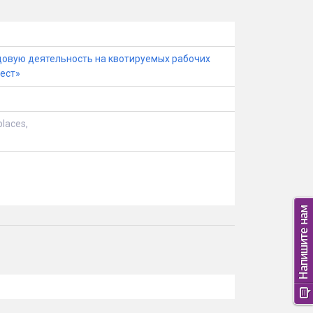
довую деятельность на квотируемых рабочих
ест»
laces,