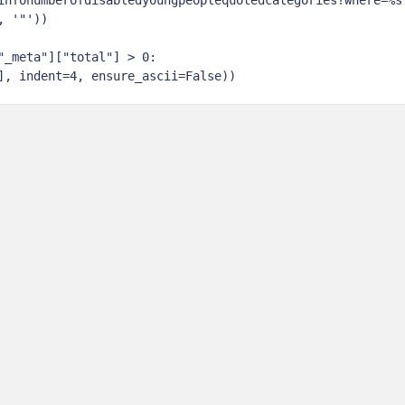
 '"'))

_meta"]["total"] > 0:

], indent=4, ensure_ascii=False))