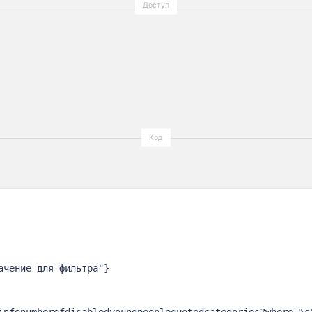
чение для фильтра"}

infonumberofdisabledyoungpeoplequotedcategories?where=%s"