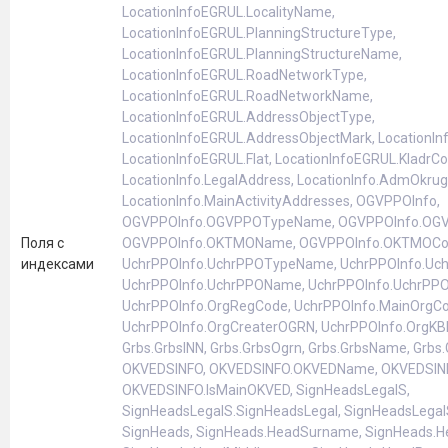
LocationlnfoEGRUL.LocalityName,
LocationlnfoEGRUL.PlanningStructureType,
LocationlnfoEGRUL.PlanningStructureName,
LocationlnfoEGRUL.RoadNetworkType,
LocationlnfoEGRUL.RoadNetworkName,
LocationlnfoEGRUL.AddressObjectType,
LocationlnfoEGRUL.AddressObjectMark, Locationln
LocationlnfoEGRUL.Flat, LocationlnfoEGRUL.KladrCod
Locationlnfo.LegalAddress, Locationlnfo.AdmOkrug
Locationlnfo.MainActivityAddresses, OGVPPOInfo,
OGVPPOInfo.OGVPPOTypeName, OGVPPOInfo.OG
Поля с
OGVPPOInfo.OKTMOName, OGVPPOInfo.OKTMOCode
индексами
UchrPPOInfo.UchrPPOTypeName, UchrPPOInfo.Uc
UchrPPOInfo.UchrPPOName, UchrPPOInfo.UchrPP
UchrPPOInfo.OrgRegCode, UchrPPOInfo.MainOrgCo
UchrPPOInfo.OrgCreaterOGRN, UchrPPOInfo.OrgKBK
Grbs.GrbsINN, Grbs.GrbsOgrn, Grbs.GrbsName, Grbs.
OKVEDSINFO, OKVEDSINFO.OKVEDName, OKVEDSIN
OKVEDSINFO.IsMainOKVED, SignHeadsLegalS,
SignHeadsLegalS.SignHeadsLegal, SignHeadsLegal
SignHeads, SignHeads.HeadSurname, SignHeads.