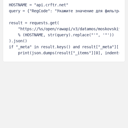
HOSTNAME = "api.crftr.net"

query = {"RegCode": "Укажите значение для фильтра"}

result = requests.get(

    "https://%s/open/rawapi/v3/datamos/moskovskiyree
    % (HOSTNAME, str(query).replace("'", '"'))

).json()

if "_meta" in result.keys() and result["_meta"]["tot
    print(json.dumps(result["_items"][0], indent=4, 