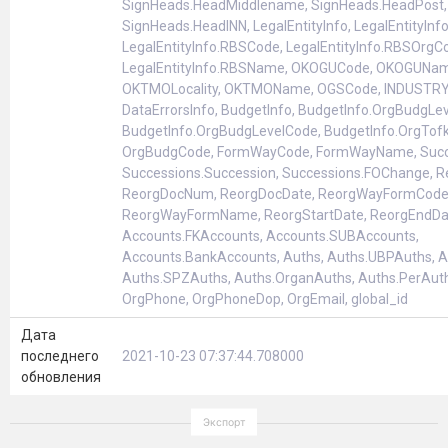
SignHeads.HeadMiddlename, SignHeads.HeadPost,
SignHeads.HeadINN, LegalEntitylnfo, LegalEntityln
LegalEntitylnfo.RBSCode, LegalEntitylnfo.RBSOrgC
LegalEntitylnfo.RBSName, OKOGUCode, OKOGUNa
OKTMOLocality, OKTMOName, OGSCode, INDUSTRY
DataErrorsInfo, Budgetlnfo, Budgetlnfo.OrgBudgLe
Budgetlnfo.OrgBudgLevelCode, Budgetlnfo.OrgTof
OrgBudgCode, FormWayCode, FormWayName, Succ
Successions.Succession, Successions.FOChange, 
ReorgDocNum, ReorgDocDate, ReorgWayFormCode
ReorgWayFormName, ReorgStartDate, ReorgEndDat
Accounts.FKAccounts, Accounts.SUBAccounts,
Accounts.BankAccounts, Auths, Auths.UBPAuths, 
Auths.SPZAuths, Auths.OrganAuths, Auths.PerAuths
OrgPhone, OrgPhoneDop, OrgEmail, global_id
Дата
последнего
2021-10-23 07:37:44.708000
обновления