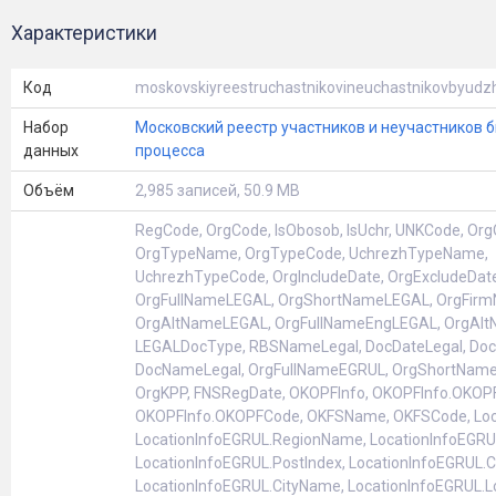
Характеристики
Код
moskovskiyreestruchastnikovineuchastnikovbyudz
Набор
Московский реестр участников и неучастников
данных
процесса
Объём
2,985 записей, 50.9 MB
RegCode, OrgCode, IsObosob, IsUchr, UNKCode, Or
OrgTypeName, OrgTypeCode, UchrezhTypeName,
UchrezhTypeCode, OrgIncludeDate, OrgExcludeDate
OrgFullNameLEGAL, OrgShortNameLEGAL, OrgFir
OrgAltNameLEGAL, OrgFullNameEngLEGAL, OrgAl
LEGALDocType, RBSNameLegal, DocDateLegal, Do
DocNameLegal, OrgFullNameEGRUL, OrgShortName
OrgKPP, FNSRegDate, OKOPFInfo, OKOPFInfo.OKO
OKOPFInfo.OKOPFCode, OKFSName, OKFSCode, Loc
LocationlnfoEGRUL.RegionName, LocationlnfoEGRU
LocationlnfoEGRUL.Postlndex, LocationlnfoEGRUL.C
LocationlnfoEGRUL.CityName, LocationlnfoEGRUL.Lo