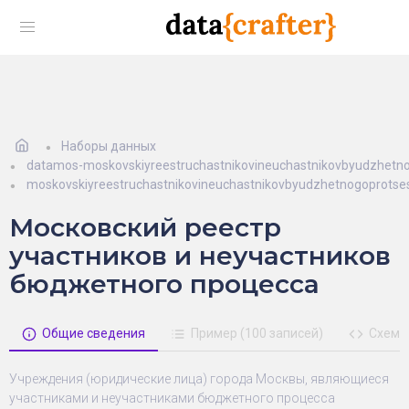
Наборы данных
datamos-moskovskiyreestruchastnikovineuchastnikovbyudzhetn
moskovskiyreestruchastnikovineuchastnikovbyudzhetnogoprotse
Московский реестр
участников и неучастников
бюджетного процесса
Общие сведения
Пример (100 записей)
Схема
Учреждения (юридические лица) города Москвы, являющиеся
участниками и неучастниками бюджетного процесса