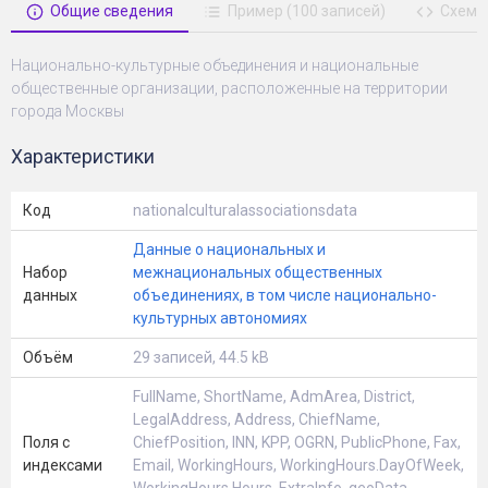
Общие сведения
Пример (100 записей)
Схема
Национально-культурные объединения и национальные
общественные организации, расположенные на территории
города Москвы
Характеристики
Код
nationalculturalassociationsdata
Данные о национальных и
Набор
межнациональных общественных
данных
объединениях, в том числе национально-
культурных автономиях
Объём
29 записей, 44.5 kB
FullName, ShortName, AdmArea, District,
LegalAddress, Address, ChiefName,
Поля с
ChiefPosition, INN, KPP, OGRN, PublicPhone, Fax,
индексами
Email, WorkingHours, WorkingHours.DayOfWeek,