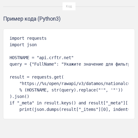
Пример кода (Python3)
import requests

import json

HOSTNAME = "api.crftr.net"

query = {"FullName": "Укажите значение для фильтра"}

result = requests.get(

    "https://%s/open/rawapi/v3/datamos/nationalcultu
    % (HOSTNAME, str(query).replace("'", '"'))

).json()

if "_meta" in result.keys() and result["_meta"]["tot
    print(json.dumps(result["_items"][0], indent=4, 