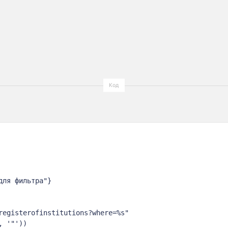
ля фильтра"}

registerofinstitutions?where=%s"

 '"'))
