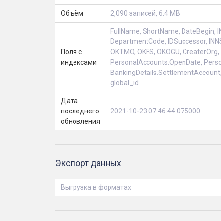
Объём
2,090 записей, 6.4 MB
FullName, ShortName, DateBegin, IN
DepartmentCode, IDSuccessor, INNS
Поля с
OKTMO, OKFS, OKOGU, CreaterOrg, 
индексами
PersonalAccounts.OpenDate, Person
BankingDetails.SettlementAccount,
global_id
Дата
последнего
2021-10-23 07:46:44.075000
обновления
Экспорт данных
Выгрузка в форматах