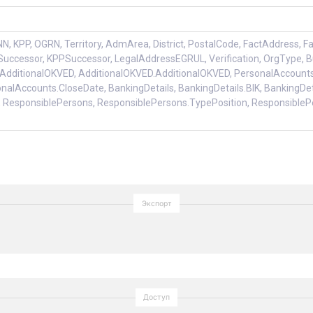
N, KPP, OGRN, Territory, AdmArea, District, PostalCode, FactAddress,
uccessor, KPPSuccessor, LegalAddressEGRUL, Verification, OrgType,
AdditionalOKVED, AdditionalOKVED.AdditionalOKVED, PersonalAccounts
alAccounts.CloseDate, BankingDetails, BankingDetails.BIK, BankingDe
 ResponsiblePersons, ResponsiblePersons.TypePosition, ResponsibleP