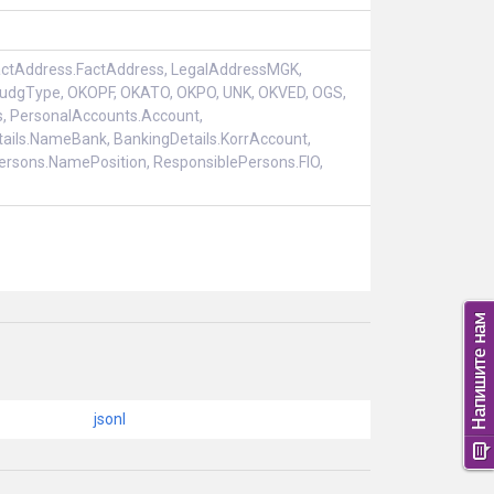
 FactAddress.FactAddress, LegalAddressMGK,
 BudgType, OKOPF, OKATO, OKPO, UNK, OKVED, OGS,
, PersonalAccounts.Account,
tails.NameBank, BankingDetails.KorrAccount,
ersons.NamePosition, ResponsiblePersons.FIO,
jsonl