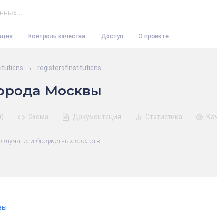
ация
Контроль качества
Доступ
О проекте
itutions
registerofinstitutions
орода Москвы
й)
Схема
Документация
Статистика
Ка
получатели бюджетных средств
вы