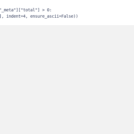
_meta"]["total"] > 0:

], indent=4, ensure_ascii=False))