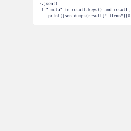
).json()

if "_meta" in result.keys() and result["
    print(json.dumps(result["_items"][0