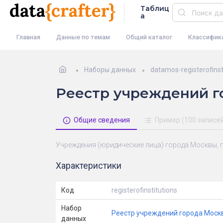
Таблиц
а
Главная
Данные по темам
Общий каталог
Классифик
Наборы данных
datamos-registerofinst
Реестр учреждений г
Общие сведения
Пример (100 записе
Учреждения (юридические лица) города Москвы, 
Характеристики
Код
registerofinstitutions
Набор
Реестр учреждений города Моск
данных