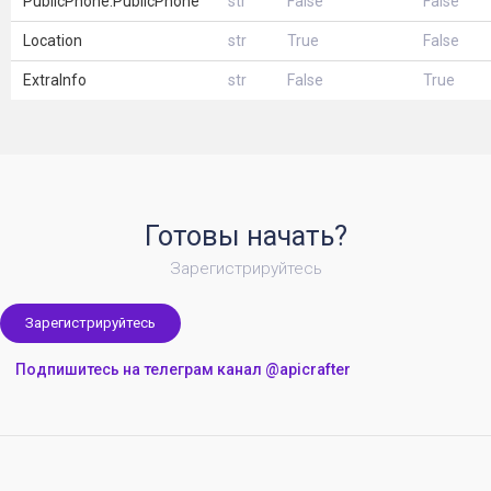
PublicPhone.PublicPhone
str
False
False
Location
str
True
False
ExtraInfo
str
False
True
Готовы начать?
Зарегистрируйтесь
Зарегистрируйтесь
Подпишитесь на телеграм канал @apicrafter