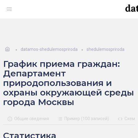
datamos-shedulemospriroda
shedulemospriroda
График приема граждан:
Департамент
природопользования и
охраны окружающей среды
города Москвы
Общие сведения
Пример (100 записей)
Схема
Статистика