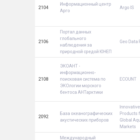
Информационный центр
2104
Argo IS
Арго
Портал данных
глобального
2106
Geo Data 
наблюдения за
природной средой ЮНЕП
ЭКОАНТ -
информационно-
2108
поисковая система по
ECOUNT
ЭКОлогии морского
бентоса АНТарктики
Innovative
База океанографических
Products 
2092
акустических приборов
Global Aqu
Markets
Международный