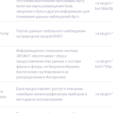
состоянии выполнения программы Арго,
<a target=
включая карты размещения буев,
bin/WebOb
сведения о буях и другую информацию для
понимания данных наблюдений Арго.
Портал данных глобального наблюдения
Portal
<a target=
за природной средой ЮНЕП
Информационно-поисковая система
ЭКОАНТ обеспечивает сбор и
предоставление баз данных о составе
<a target=
фауны и флоры, ее биоразнообразию,
href="http
бентических группировках и их
распределении в Антарктике
База предоставляет доступ к описанию
for
новейших океанографических приборов и
<a target=
atic
методам их использования