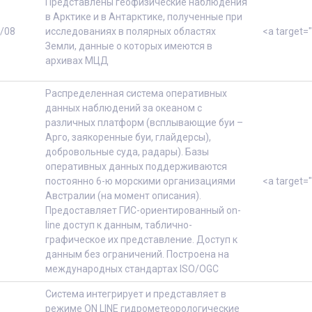
Представлены геофизические наблюдения
в Арктике и в Антарктике, полученные при
/08
исследованиях в полярных областях
<a target=
Земли, данные о которых имеются в
архивах МЦД
Распределенная система оперативных
данных наблюдений за океаном с
различных платформ (всплывающие буи –
Арго, заякоренные буи, глайдерсы),
добровольные суда, радары). Базы
оперативных данных поддерживаются
постоянно 6-ю морскими организациями
<a target=
Австралии (на момент описания).
Предоставляет ГИС-ориентированный on-
line доступ к данным, таблично-
графическое их представление. Доступ к
данным без ограничений. Построена на
международных стандартах ISO/OGC
Система интегрирует и представляет в
режиме ON LINE гидрометеорологические