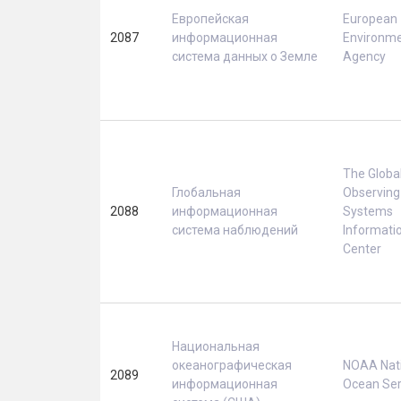
Европейская
European
2087
информационная
Environm
система данных о Земле
Agency
The Globa
Глобальная
Observing
2088
информационная
Systems
система наблюдений
Informati
Center
Национальная
океанографическая
NOAA Nati
2089
информационная
Ocean Ser