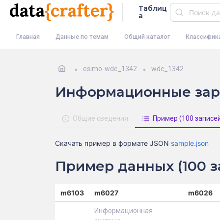
Таблиц
а
Главная
Данные по темам
Общий каталог
Классифик
esimo-wdc_1342
wdc_1342
Информационные зар
Общие сведения
Пример (100 записе
Скачать пример в формате JSON
sample.json
Пример данных (100 з
m6103
m6027
m6026
Информационная