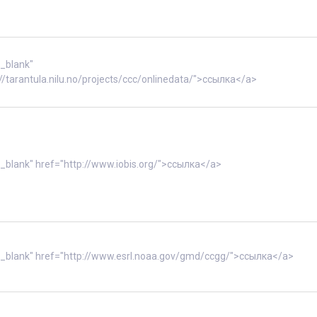
"_blank"
//tarantula.nilu.no/projects/ccc/onlinedata/">ссылка</a>
"_blank" href="http://www.iobis.org/">ссылка</a>
"_blank" href="http://www.esrl.noaa.gov/gmd/ccgg/">ссылка</a>