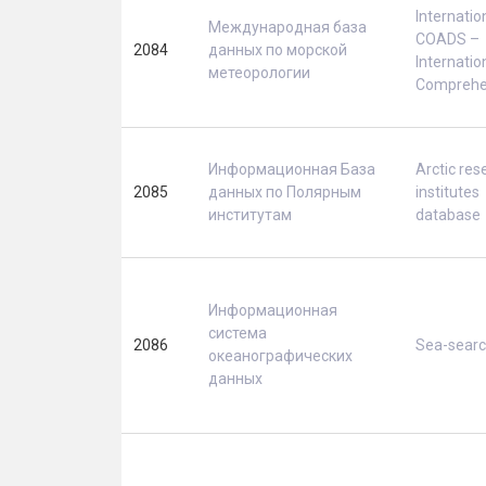
Internatio
Международная база
COADS –
2084
данных по морской
Internatio
метеорологии
Comprehe
Информационная База
Arctic res
2085
данных по Полярным
institutes
институтам
database
Информационная
система
2086
Sea-sear
океанографических
данных