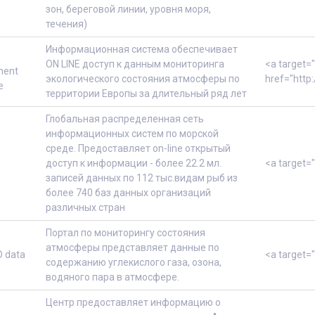
зон, береговой линии, уровня моря,
течения)
Информационная система обеспечивает
ON LINE доступ к данным мониторинга
<a target=
ment
экологического состояния атмосферы по
href="http:
e
территории Европы за длительный ряд лет
Глобальная распределенная сеть
информационных систем по морской
среде. Предоставляет on-line открытый
доступ к информации - более 22.2 мл.
<a target=
записей данных по 112 тыс.видам рыб из
более 740 баз данных организаций
различных стран
Портал по мониторингу состояния
атмосферы представляет данные по
 data
<a target=
содержанию углекислого газа, озона,
водяного пара в атмосфере.
Центр предоставляет информацию о