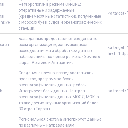
nal
метеорологии в режиме ON-LINE:
оперативные и задержанные
<a target=
nal
(среднемесячные статистики), полученные
nsive
с морских буев, судов и океанографических
станций.
База данных предоставляет сведения по
earch
всем организациям, занимающихся
<a target=
исследованиями и обработкой данных
href="http:
наблюдений в полярных регионах Земного
шара - Арктике и Антарктике
Сведения о научно-исследовательских
проектах, программах, базах
океанографических данных, рейсах.
ch
Интегрирует базы данных Центров
<a target=
океанографических данных МООД МОК, а
также других научных организаций более
30 стран Европы.
Региональная система интегрирует данные
по различным направлениям