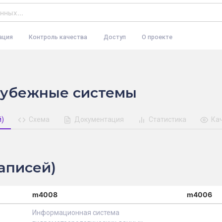
ация
Контроль качества
Доступ
О проекте
убежные системы
й)
Схема
Документация
Статистика
Ка
аписей)
m4008
m4006
Информационная система