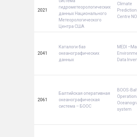
система
Climate
гидрометеорологических
2021
Prediction
данных Национального
Centre N
Метеорологического
Центра США
Каталоги баз
MEDI –Ma
2041
океанографических
Environme
данных
Data Inve
BOOS-Balt
Балтийская оперативная
Operation
2061
океанографическая
Oceanogr
система – БООС
system