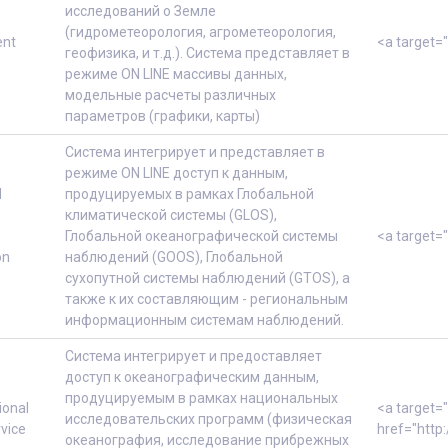
исследований о Земле
(гидрометеорология, агрометеорология,
ent
<a target=
геофизика, и т.д.). Система представляет в
режиме ON LINE массивы данных,
модельные расчеты различных
параметров (графики, карты)
Система интегрирует и представляет в
режиме ON LINE доступ к данным,
l
продуцируемых в рамках Глобальной
климатической системы (GLOS),
Глобальной океанографической системы
<a target=
on
наблюдений (GOOS), Глобальной
сухопутной системы наблюдений (GTOS), а
также к их составляющим - региональным
информационным системам наблюдений.
Система интегрирует и предоставляет
доступ к океанографическим данным,
продуцируемым в рамках национальных
onal
<a target=
исследовательских программ (физическая
vice
href="http
океанография, исследование прибрежных