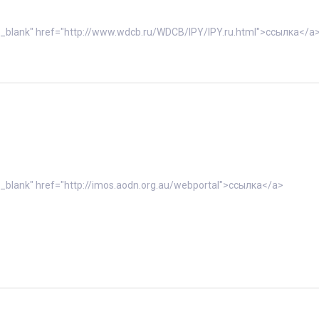
"_blank" href="http://www.wdcb.ru/WDCB/IPY/IPY.ru.html">ссылка</a
"_blank" href="http://imos.aodn.org.au/webportal">ссылка</a>