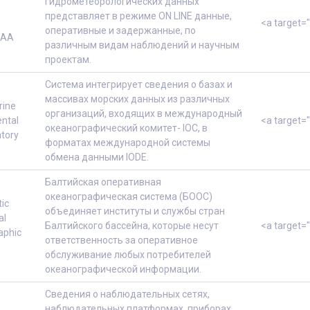
гидрометеорологических данных
представляет в режиме ON LINE данные,
<a target=
оперативные и задержанные, по
OAA
различным видам наблюдений и научным
проектам.
Cистема интегрирует сведения о базах и
массивах морских данных из различных
rine
организаций, входящих в международный
ntal
<a target=
океанографический комитет- IOC, в
ntory
форматах международной системы
обмена данными IODE.
Балтийская оперативная
океанографическая система (БООС)
ic
объединяет институты и службы стран
al
Балтийского бассейна, которые несут
<a target=
aphic
ответственность за оперативное
обслуживание любых потребителей
океанографической информации.
Сведения о наблюдательных сетях,
наблюдательных платформах, приборах,