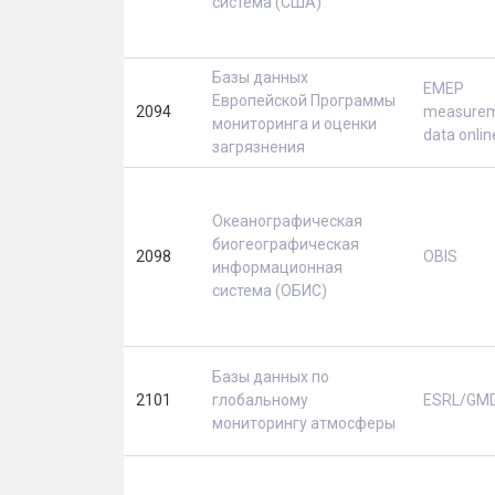
система (США)
Базы данных
EMEP
Европейской Программы
2094
measure
мониторинга и оценки
data onlin
загрязнения
Океанографическая
биогеографическая
2098
OBIS
информационная
система (ОБИС)
Базы данных по
2101
глобальному
ESRL/GMD
мониторингу атмосферы