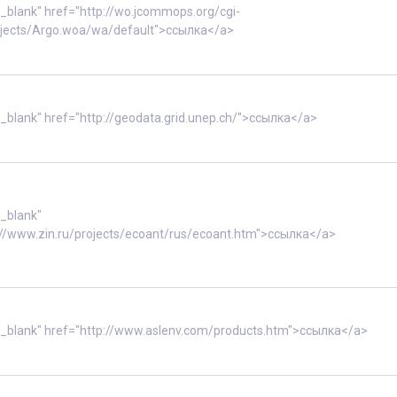
"_blank" href="http://wo.jcommops.org/cgi-
jects/Argo.woa/wa/default">ссылка</a>
"_blank" href="http://geodata.grid.unep.ch/">ссылка</a>
"_blank"
://www.zin.ru/projects/ecoant/rus/ecoant.htm">ссылка</a>
"_blank" href="http://www.aslenv.com/products.htm">ссылка</a>