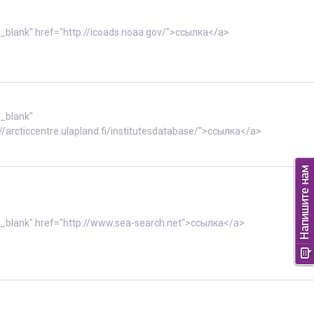
"_blank" href="http://icoads.noaa.gov/">ссылка</a>
"_blank"
//arcticcentre.ulapland.fi/institutesdatabase/">ссылка</a>
"_blank" href="http://www.sea-search.net">ссылка</a>