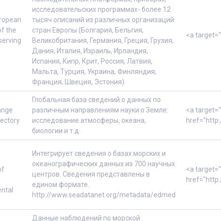
исследовательских программах- более 12
ropean
тысяч описаний из различных организаций
of the
стран Европы (Болгария, Бельгия,
<a target=
erving
Великобритания, Германия, Греция, Грузия,
Дания, Италия, Израиль, Ирландия,
Испания, Кипр, Крит, Россия, Латвия,
Мальта, Турция, Украина, Финляндия,
Франция, Швеция, Эстония)
Глобальная база сведений о данных по
ange
различным направлениям науки о Земле:
<a target=
rectory
исследование атмосферы, океана,
href="http
биологии и т.д.
Интегрирует сведения о базах морских и
океанографических данных из 700 научных
of
<a target=
центров. Сведения представлены в
href="http
едином формате.
ntal
http://www.seadatanet.org/metadata/edmed
Данные наблюдений по морской