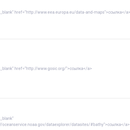
"_blank" href="http://www.eea.europa.eu/data-and-maps">ссылка</a
"_blank" href="http://www.gosic.org/">ссылка</a>
"_blank"
://oceanservice.noaa.gov/dataexplorer/datasites/#bathy">ссылка</a>