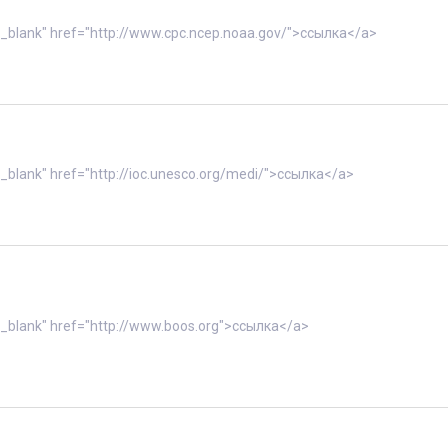
"_blank" href="http://www.cpc.ncep.noaa.gov/">ссылка</a>
"_blank" href="http://ioc.unesco.org/medi/">ссылка</a>
"_blank" href="http://www.boos.org">ссылка</a>