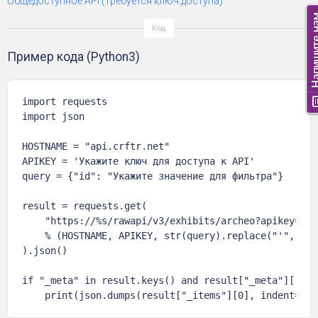
Общедоступное API (требуется ключ доступа)
Пример кода (Python3)
import requests

import json

HOSTNAME = "api.crftr.net"

APIKEY = 'Укажите ключ для доступа к API'

query = {"id": "Укажите значение для фильтра"}

result = requests.get(

    "https://%s/rawapi/v3/exhibits/archeo?apikey=%s&
    % (HOSTNAME, APIKEY, str(query).replace("'", '"')
).json()

if "_meta" in result.keys() and result["_meta"]["tot
    print(json.dumps(result["_items"][0], indent=4, 