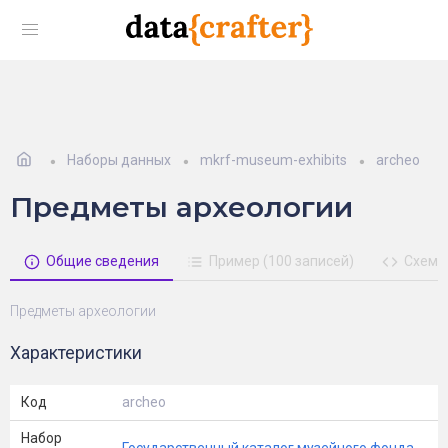
Наборы данных
mkrf-museum-exhibits
archeo
Предметы археологии
Общие сведения
Пример (100 записей)
Схема
Предметы археологии
Характеристики
Код
archeo
Набор