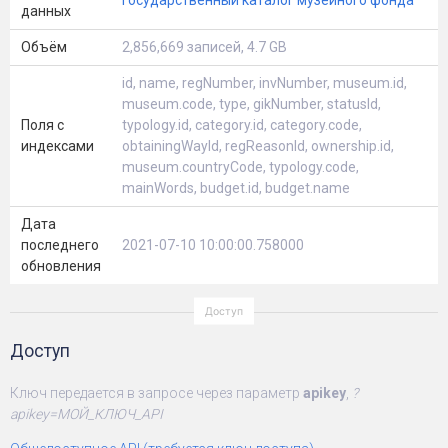
Государственный каталог музейного фонда
данных
Объём
2,856,669 записей, 4.7 GB
id, name, regNumber, invNumber, museum.id,
museum.code, type, gikNumber, statusId,
Поля с
typology.id, category.id, category.code,
индексами
obtainingWayId, regReasonId, ownership.id,
museum.countryCode, typology.code,
mainWords, budget.id, budget.name
Дата
последнего
2021-07-10 10:00:00.758000
обновления
Доступ
Ключ передается в запросе через параметр
apikey
,
?
apikey=МОЙ_КЛЮЧ_API