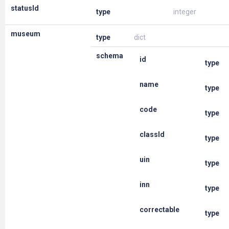
statusId
type
integer
museum
type
dict
schema
id
type
name
type
code
type
classId
type
uin
type
inn
type
correctable
type