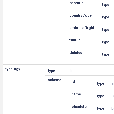
parentId
type
countryCode
type
umbrellaOrgId
type
fullUin
type
deleted
type
typology
type
dict
schema
id
type
i
name
type
obsolete
type
b