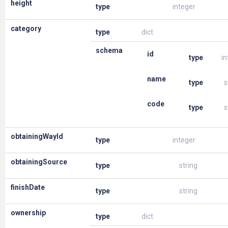
height
type
integer
category
type
dict
schema
id
type
in
name
type
s
code
type
s
obtainingWayId
type
integer
obtainingSource
type
string
finishDate
type
string
ownership
type
dict