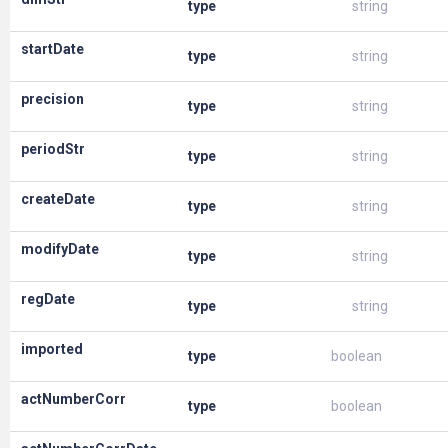
type
string
startDate
type
string
precision
type
string
periodStr
type
string
createDate
type
string
modifyDate
type
string
regDate
type
string
imported
type
boolean
actNumberCorr
type
boolean