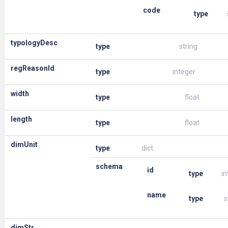
code
type
typologyDesc
type
string
regReasonId
type
integer
width
type
float
length
type
float
dimUnit
type
dict
schema
id
type
in
name
type
s
dimStr