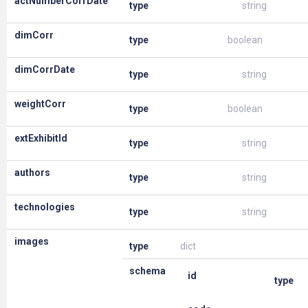
actNumberCorrDate
type
string
dimCorr
type
boolean
dimCorrDate
type
string
weightCorr
type
boolean
extExhibitId
type
string
authors
type
string
technologies
type
string
images
type
dict
schema
id
type