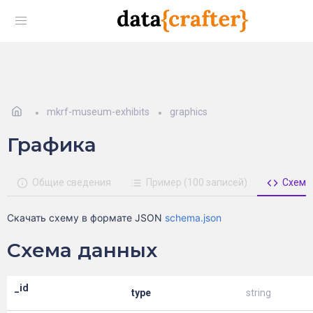
mkrf-museum-exhibits
graphics
Графика
Общие сведения
Пример (100 записей)
Схема
Скачать схему в формате JSON
schema.json
Схема данных
_id
type
string