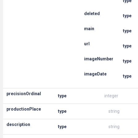
type
deleted
type
main
type
url
type
imageNumber
type
imageDate
type
precisionOrdinal
type
integer
productionPlace
type
string
description
type
string