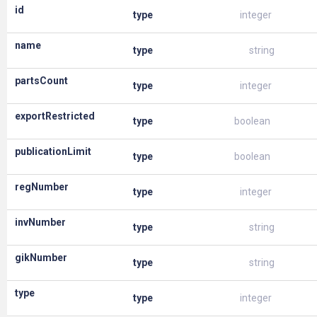
id
type
integer
name
type
string
partsCount
type
integer
exportRestricted
type
boolean
publicationLimit
type
boolean
regNumber
type
integer
invNumber
type
string
gikNumber
type
string
type
type
integer