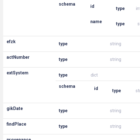
schema
id
type
in
name
type
s
efzk
type
string
actNumber
type
string
extSystem
type
dict
schema
id
type
st
gikDate
type
string
findPlace
type
string
provenance