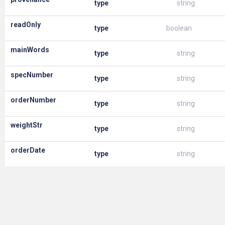
type
string
readOnly
type
boolean
mainWords
type
string
specNumber
type
string
orderNumber
type
string
weightStr
type
string
orderDate
type
string