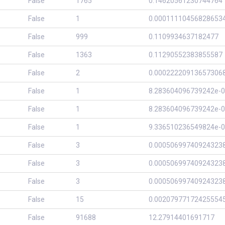
False
1765
0.14620561230744764
False
1
0.00011110456828653
False
999
0.1109934637182477
False
1363
0.11290552383855587
False
2
0.00022220913657306
False
1
8.283604096739242e-0
False
1
8.283604096739242e-0
False
1
9.336510236549824e-0
False
3
0.00050699740924323
False
3
0.00050699740924323
False
3
0.00050699740924323
False
15
0.00207977172425554
False
91688
12.27914401691717