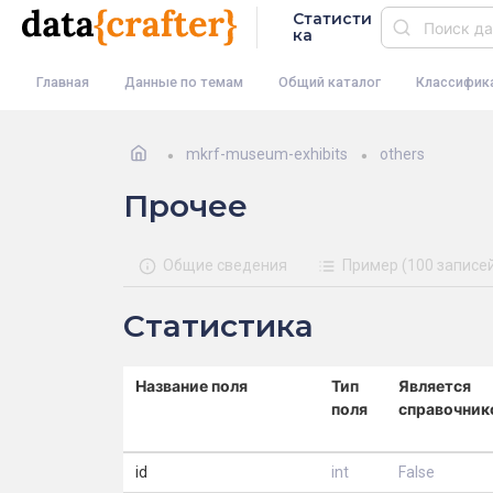
Статисти
ка
Главная
Данные по темам
Общий каталог
Классифик
mkrf-museum-exhibits
others
Прочее
Общие сведения
Пример (100 записе
Статистика
Название поля
Тип
Является
поля
справочник
id
int
False