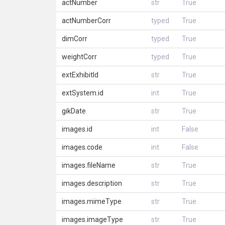
actNumber
str
True
actNumberCorr
typed
True
dimCorr
typed
True
weightCorr
typed
True
extExhibitId
str
True
extSystem.id
int
True
gikDate
str
True
images.id
int
False
images.code
int
False
images.fileName
str
True
images.description
str
True
images.mimeType
str
True
images.imageType
str
True