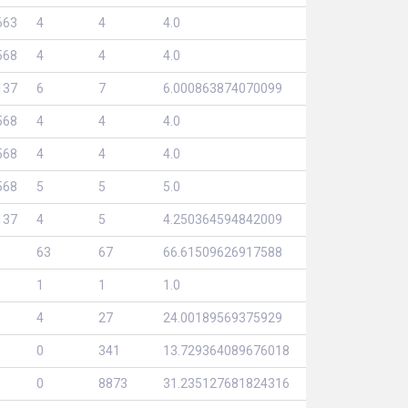
663
4
4
4.0
568
4
4
4.0
137
6
7
6.000863874070099
568
4
4
4.0
568
4
4
4.0
568
5
5
5.0
137
4
5
4.250364594842009
63
67
66.61509626917588
1
1
1.0
4
27
24.00189569375929
0
341
13.729364089676018
0
8873
31.235127681824316