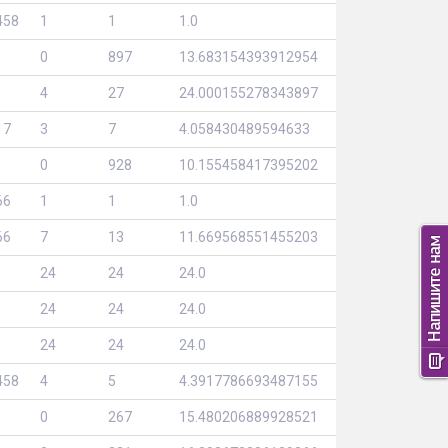
458
1
1
1.0
0
897
13.683154393912954
4
27
24.000155278343897
17
3
7
4.058430489594633
0
928
10.155458417395202
66
1
1
1.0
66
7
13
11.669568551455203
24
24
24.0
24
24
24.0
24
24
24.0
458
4
5
4.3917786693487155
0
267
15.480206889928521