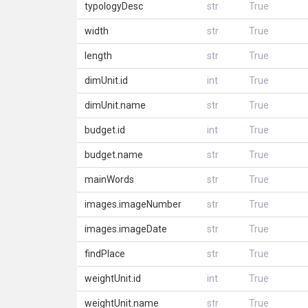
typologyDesc
str
True
width
str
True
length
str
True
dimUnit.id
int
True
dimUnit.name
str
True
budget.id
int
True
budget.name
str
True
mainWords
str
True
images.imageNumber
str
True
images.imageDate
str
True
findPlace
str
True
weightUnit.id
int
True
weightUnit.name
str
True