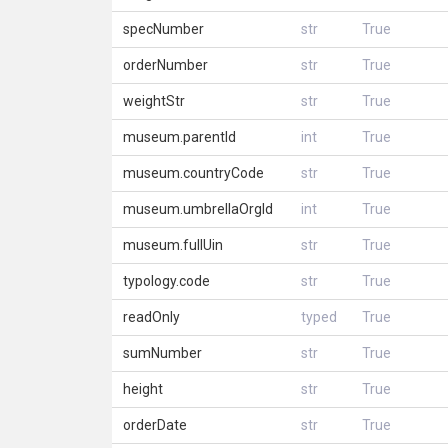
specNumber
str
True
orderNumber
str
True
weightStr
str
True
museum.parentId
int
True
museum.countryCode
str
True
museum.umbrellaOrgId
int
True
museum.fullUin
str
True
typology.code
str
True
readOnly
typed
True
sumNumber
str
True
height
str
True
orderDate
str
True