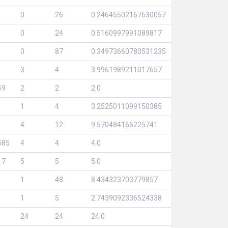
0
26
0.24645502167630057
0
24
0.5160997991089817
0
87
0.34973660780531235
3
4
3.9961989211017657
59
2
2
2.0
1
4
3.2525011099150385
4
12
9.570484166225741
585
4
4
4.0
17
5
5
5.0
1
48
8.434323703779857
1
5
2.7439092336524338
24
24
24.0