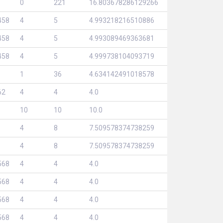
0
221
16.803678286129266
458
4
5
4.993218216510886
458
4
5
4.993089469363681
458
4
5
4.999738104093719
1
36
4.634142491018578
62
4
4
4.0
10
10
10.0
4
8
7.509578374738259
4
8
7.509578374738259
568
4
4
4.0
568
4
4
4.0
568
4
4
4.0
568
4
4
4.0