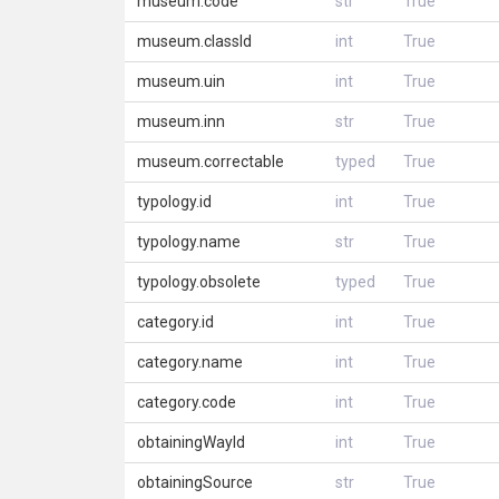
museum.code
str
True
museum.classId
int
True
museum.uin
int
True
museum.inn
str
True
museum.correctable
typed
True
typology.id
int
True
typology.name
str
True
typology.obsolete
typed
True
category.id
int
True
category.name
int
True
category.code
int
True
obtainingWayId
int
True
obtainingSource
str
True