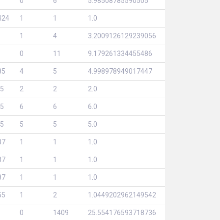
0
6
5.98508785590505
424
1
1
1.0
1
4
3.2009126129239056
0
11
9.179261334455486
85
4
5
4.998978949017447
5
2
2
2.0
5
6
6
6.0
5
5
5
5.0
87
1
1
1.0
87
1
1
1.0
87
1
1
1.0
55
1
2
1.0449202962149542
0
1409
25.554176593718736