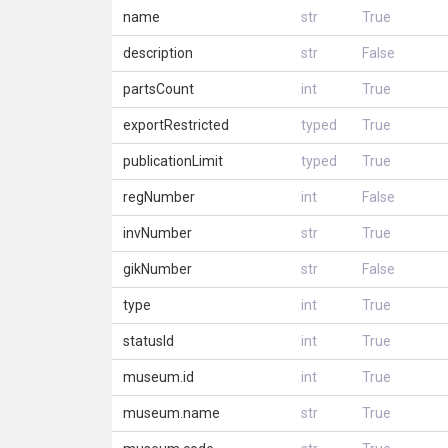
name
str
True
description
str
False
partsCount
int
True
exportRestricted
typed
True
publicationLimit
typed
True
regNumber
int
False
invNumber
str
True
gikNumber
str
False
type
int
True
statusId
int
True
museum.id
int
True
museum.name
str
True