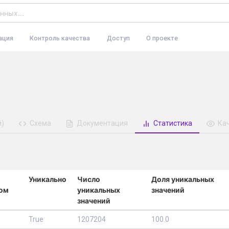
ация
Контроль качества
Доступ
О проекте
й)
Схема
Документация
Статистика
Ка
Уникально
Число
Доля уникальных
ом
уникальных
значений
значений
True
1207204
100.0