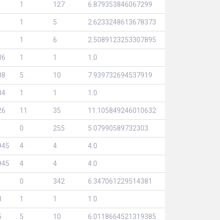
1
127
6.879353846067299
1
5
2.6233248613678373
1
6
2.5089123253307895
36
1
1
1.0
88
5
10
7.939732694537919
84
1
1
1.0
26
11
35
11.105849246010632
0
255
5.07990589732303
945
4
4
4.0
945
4
4
4.0
0
342
6.347061229514381
8
1
1
1.0
5
5
10
6.0118664521319385