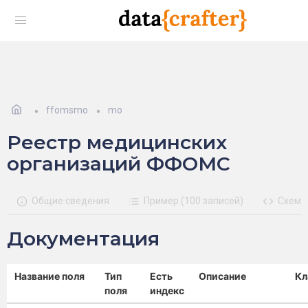
ffomsmo
mo
Реестр медицинских
организаций ФФОМС
Общие сведения
Пример (100 записей)
Схема
Документация
Название поля
Тип
Есть
Описание
Кл
поля
индекс