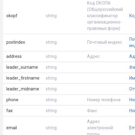
Код ОКОПФ
(Общероссийский
okopf
string
классификатор
Ко
организационно-
правовых форм)
По
postindex
string
Почтовый индекс
ин
address
string
Адрес
Ад
leader_surname
string
Фа
leader_firstname
string
Им
leader_midname
string
От
phone
string
Номер телефона
Но
fax
string
Факс
Но
Адрес
email
string
электронной
Em
почты