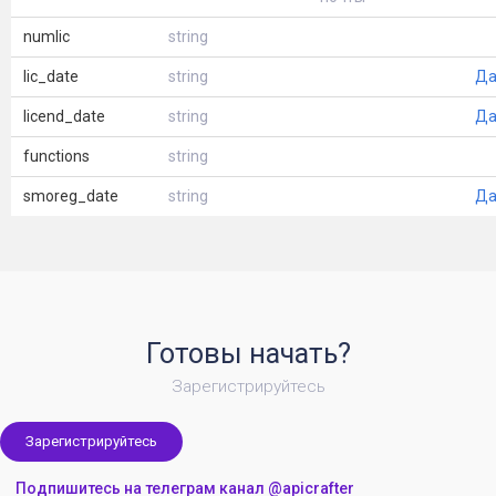
numlic
string
lic_date
string
Да
licend_date
string
Да
functions
string
smoreg_date
string
Да
Готовы начать?
Зарегистрируйтесь
Зарегистрируйтесь
Подпишитесь на телеграм канал @apicrafter