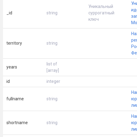
Ун
Уникальный
ид
_id
string
суррогатный
за
ключ
Mo
На
ре
territory
string
Ро
Фе
list of
years
[array]
id
integer
На
fullname
string
юр
ли
На
shortname
string
юр
ли