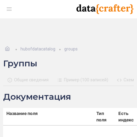
hubofdatacatalog
groups
Группы
Общие сведения
Пример (100 записей)
Схема
Документация
Название поля
Тип
Есть
поля
индекс