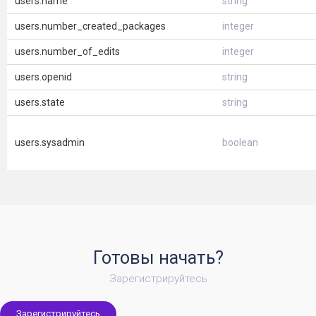
users.name
string
users.number_created_packages
integer
users.number_of_edits
integer
users.openid
string
users.state
string
users.sysadmin
boolean
Готовы начать?
Зарегистрируйтесь
Зарегистрируйтесь