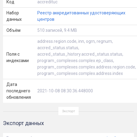
Код
accredituc
Набор
Реестр аккредитованных удостоверяющих
данных
центров
Объём
510 записей, 9.4 MB
address.region.code, inn, ogrn, regnum,
accred_status.status,
Поля с
accred_status_history.accred_status.status,
индексами
program_complexes.complex.ep_class,
program_complexes.complex.address.region.code,
program_complexes.complex.address.index
Дата
последнего
2021-10-08 08:30:36.448000
обновления
Экспорт данных