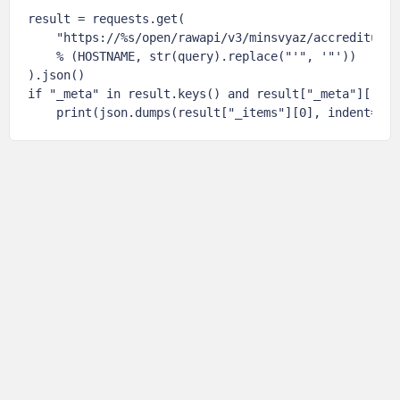
result = requests.get(

    "https://%s/open/rawapi/v3/minsvyaz/accredituc?w
    % (HOSTNAME, str(query).replace("'", '"'))

).json()

if "_meta" in result.keys() and result["_meta"]["tot
    print(json.dumps(result["_items"][0], indent=4, 