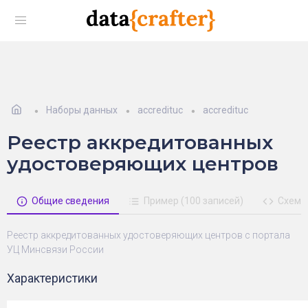
Наборы данных
accredituc
accredituc
Реестр аккредитованных
удостоверяющих центров
Общие сведения
Пример (100 записей)
Схема
Реестр аккредитованных удостоверяющих центров с портала
УЦ Минсвязи России
Характеристики