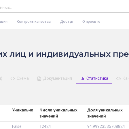
ация
Контроль качества
Доступ
О проекте
их лиц и индивидуальных пр
й)
Схема
Документация
Статистика
Ка
Уникально
Число уникальных
Доля уникальных
значений
значений
False
12424
94.99923535708824