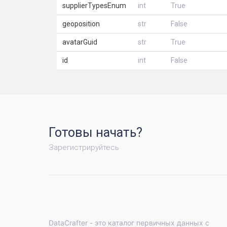
supplierTypesEnum
int
True
geoposition
str
False
avatarGuid
str
True
id
int
False
Готовы начать?
Зарегистрируйтесь
DataCrafter - это каталог первичных данных с