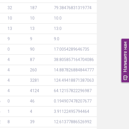
32
187
79.38476831319774
10
10
10.0
13
13
13.0
9
9
9.0
0
90
17.0054289646735
4
87
38.805857164704086
4
260
14.887826884844777
4
3281
124.49418871387063
4
4124
64.12157822296987
6
0
46
0.194907478207677
4
1
4
3.91122495794464
2
8
39
12.61377886526992