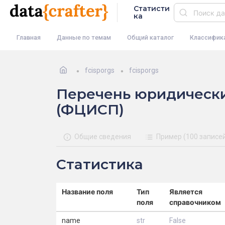
Статисти
ка
Главная
Данные по темам
Общий каталог
Классифик
fcisporgs
fcisporgs
Перечень юридическ
(ФЦИСП)
Общие сведения
Пример (100 записе
Статистика
Название поля
Тип
Является
поля
справочником
name
str
False