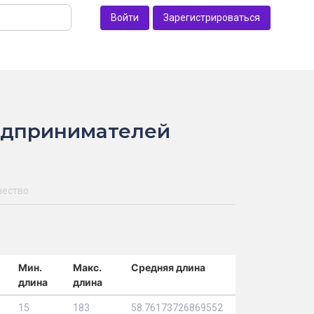
Войти
Зарегистрироваться
едпринимателей
чество
Мин.
Макс.
Средняя длина
длина
длина
15
183
58.76173726869552