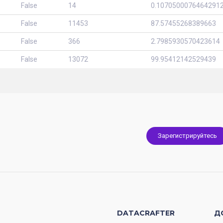
False
14
0.1070500076464291
False
11453
87.57455268389663
False
366
2.7985930570423614
False
13072
99.95412142529439
Зарегистрируйтесь
DATACRAFTER
Д