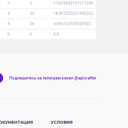
2
1
2
1.0059642147117296
4
20
18.807233521945253
4
36
4.893102920935923
6
6
6.0
Подпишитесь на телеграм канал @apicrafter
ОКУМЕНТАЦИЯ
УСЛОВИЯ