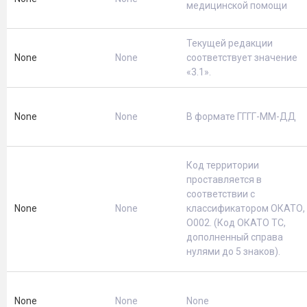
медицинской помощи
Текущей редакции
None
None
соответствует значение
«3.1».
None
None
В формате ГГГГ-ММ-ДД
Код территории
проставляется в
соответствии с
None
None
классификатором ОКАТО,
О002. (Код ОКАТО ТС,
дополненный справа
нулями до 5 знаков).
None
None
None