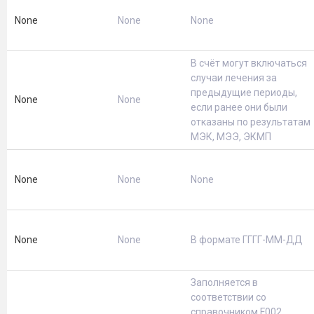
None
None
None
В счёт могут включаться
случаи лечения за
предыдущие периоды,
None
None
если ранее они были
отказаны по результатам
МЭК, МЭЭ, ЭКМП
None
None
None
None
None
В формате ГГГГ-ММ-ДД
Заполняется в
соответствии со
справочником F002