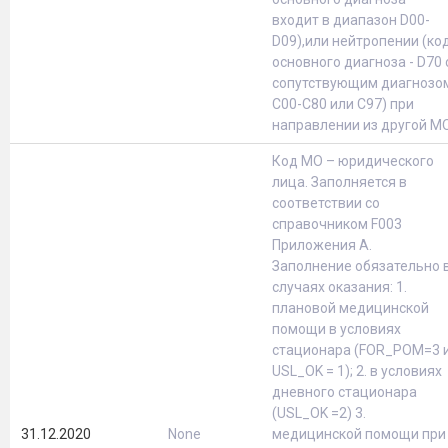
входит в диапазон D00-
D09),или нейтропении (ко
основного диагноза - D70 
сопутствующим диагнозо
C00-C80 или C97) при
направлении из другой М
Код МО – юридического
лица. Заполняется в
соответствии со
справочником F003
Приложения А.
Заполнение обязательно 
случаях оказания: 1.
плановой медицинской
помощи в условиях
стационара (FOR_POM=3 
USL_OK = 1); 2. в условиях
дневного стационара
(USL_OK =2) 3.
31.12.2020
None
медицинской помощи при