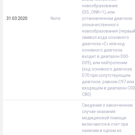
новообразование
(DS_ONK=1), или
31.03.2020
None
установленном диагнозе
злокачественного
новообразования (первы
символ кода основного
диагноза «С» или код
основного диагноза
входит в диапазон D00-
D09), или нейтропении
(код основного диагноза
D70 при сопутствующем
диагнозе, равном C97 или
входящем в диапазон C00
C80)
Сведения о законченном
случае оказания
медицинской помощи
включаются в счет при
наличии в одном из