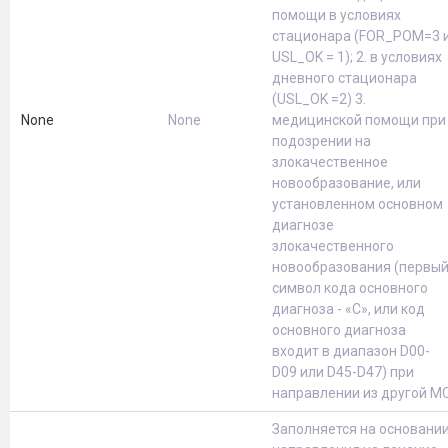
помощи в условиях
стационара (FOR_POM=3 
USL_OK = 1); 2. в условиях
дневного стационара
(USL_OK =2) 3.
None
None
медицинской помощи при
подозрении на
злокачественное
новообразование, или
установленном основном
диагнозе
злокачественного
новообразования (первы
символ кода основного
диагноза - «С», или код
основного диагноза
входит в диапазон D00-
D09 или D45-D47) при
направлении из другой М
Заполняется на основани