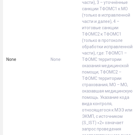
части), 3 – уточнённые
санкции ТФОМС1 к МО
(только в исправленной
части и далее), 4 –
итоговые санкции
ТФОМС2 к ТФОМС1
(только в протоколе
обработки исправленной
части), где: ТФОМС1 –
None
None
ТФОМС территории
оказания медицинской
помощи; ТФОМС2 –
ТФОМС территории
страхования; МО – МО,
оказавшая медицинскую
помощь. Указание кода
вида контроля,
относящегося к МЭЭ или
ЭКМП, с источником
(S_IST) «2» означает
запрос проведения