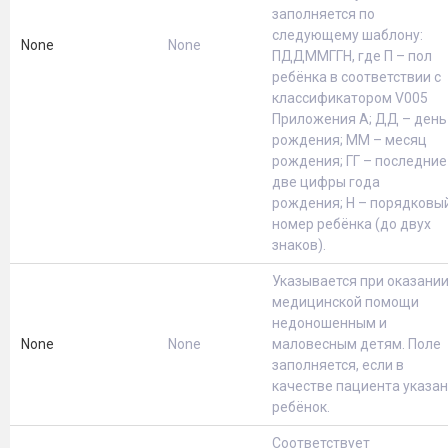
заполняется по
следующему шаблону:
None
None
ПДДММГГН, где П – пол
ребёнка в соответствии с
классификатором V005
Приложения А; ДД – день
рождения; ММ – месяц
рождения; ГГ – последние
две цифры года
рождения; Н – порядковы
номер ребёнка (до двух
знаков).
Указывается при оказани
медицинской помощи
недоношенным и
None
None
маловесным детям. Поле
заполняется, если в
качестве пациента указан
ребёнок.
Соответствует