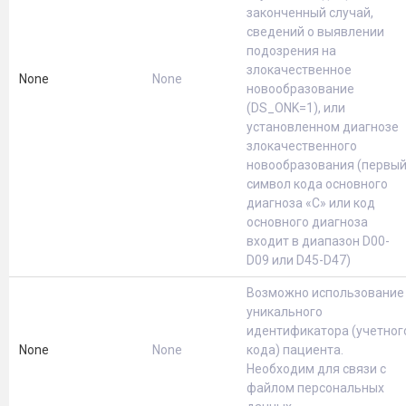
законченный случай,
сведений о выявлении
подозрения на
злокачественное
None
None
новообразование
(DS_ONK=1), или
установленном диагнозе
злокачественного
новообразования (первы
символ кода основного
диагноза «С» или код
основного диагноза
входит в диапазон D00-
D09 или D45-D47)
Возможно использование
уникального
идентификатора (учетног
None
None
кода) пациента.
Необходим для связи с
файлом персональных