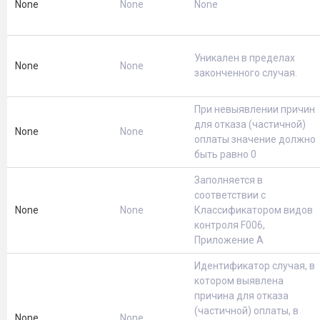
None
None
None
Уникален в пределах
None
None
законченного случая.
При невыявлении причин
для отказа (частичной)
None
None
оплаты значение должно
быть равно 0
Заполняется в
соответствии с
None
None
Классификатором видов
контроля F006,
Приложение А
Идентификатор случая, в
котором выявлена
причина для отказа
(частичной) оплаты, в
None
None