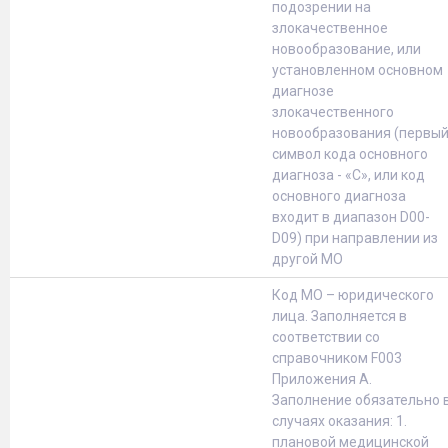
подозрении на
злокачественное
новообразование, или
установленном основном
диагнозе
злокачественного
новообразования (первы
символ кода основного
диагноза - «С», или код
основного диагноза
входит в диапазон D00-
D09) при направлении из
другой МО
Код МО – юридического
лица. Заполняется в
соответствии со
справочником F003
Приложения А.
Заполнение обязательно 
случаях оказания: 1.
плановой медицинской