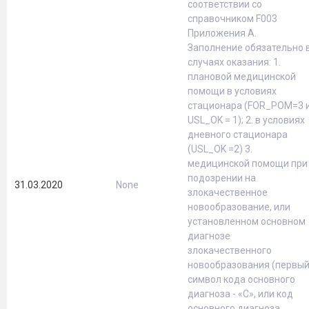
соответствии со
справочником F003
Приложения А.
Заполнение обязательно 
случаях оказания: 1.
плановой медицинской
помощи в условиях
стационара (FOR_POM=3 
USL_OK = 1); 2. в условиях
дневного стационара
(USL_OK =2) 3.
медицинской помощи при
подозрении на
31.03.2020
None
злокачественное
новообразование, или
установленном основном
диагнозе
злокачественного
новообразования (первы
символ кода основного
диагноза - «С», или код
основного диагноза