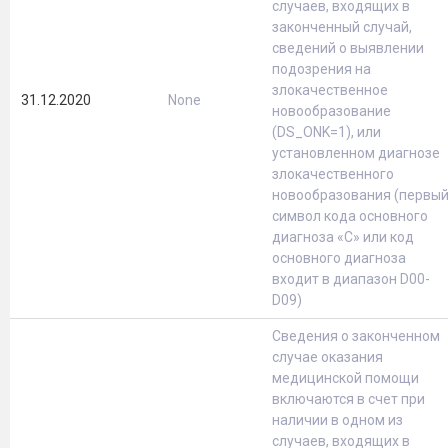
случаев, входящих в
законченный случай,
сведений о выявлении
подозрения на
злокачественное
31.12.2020
None
новообразование
(DS_ONK=1), или
установленном диагнозе
злокачественного
новообразования (первы
символ кода основного
диагноза «С» или код
основного диагноза
входит в диапазон D00-
D09)
Сведения о законченном
случае оказания
медицинской помощи
включаются в счет при
наличии в одном из
случаев, входящих в