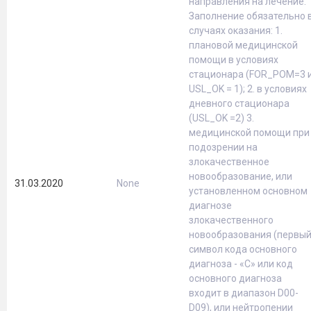
направления на лечение.
Заполнение обязательно 
случаях оказания: 1.
плановой медицинской
помощи в условиях
стационара (FOR_POM=3 
USL_OK = 1); 2. в условиях
дневного стационара
(USL_OK =2) 3.
медицинской помощи при
подозрении на
злокачественное
новообразование, или
31.03.2020
None
установленном основном
диагнозе
злокачественного
новообразования (первы
символ кода основного
диагноза - «С» или код
основного диагноза
входит в диапазон D00-
D09), или нейтропении