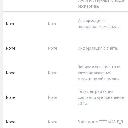
соответствующего вида
экспертизы.
Информация о
None
None
передаваемом файле
None
None
Информация о счёте.
Записи о законченных
None
None
случаях оказания
медицинской помощи
Текущей редакции
None
None
соответствует значение
«3.1».
None
None
В формате ГГГГ-ММ-ДД