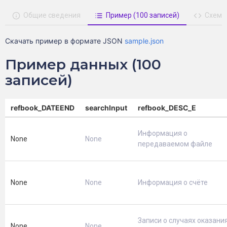
Общие сведения
Пример (100 записей)
Схема
Скачать пример в формате JSON
sample.json
Пример данных (100
записей)
refbook_DATEEND
searchInput
refbook_DESC_E
Информация о
None
None
передаваемом файле
None
None
Информация о счёте
Записи о случаях оказани
None
None