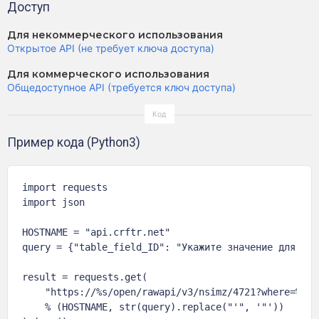
Доступ
Для некоммерческого использования
Открытое API (не требует ключа доступа)
Для коммерческого использования
Общедоступное API (требуется ключ доступа)
Пример кода (Python3)
import requests

import json

HOSTNAME = "api.crftr.net"

query = {"table_field_ID": "Укажите значение для филь
result = requests.get(

    "https://%s/open/rawapi/v3/nsimz/4721?where=%s"

    % (HOSTNAME, str(query).replace("'", '"'))
