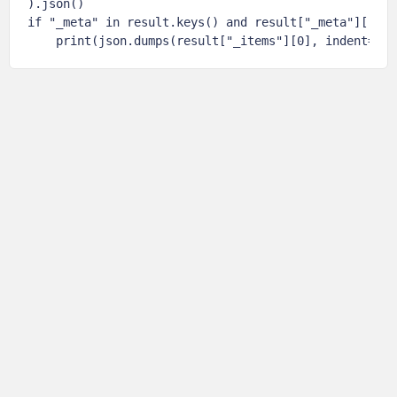
).json()

if "_meta" in result.keys() and result["_meta"]["tot
    print(json.dumps(result["_items"][0], indent=4, 