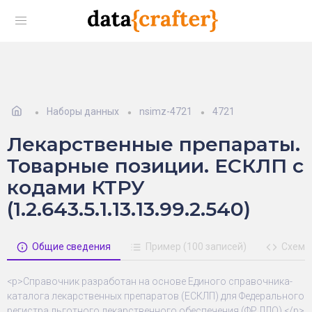
Наборы данных
nsimz-4721
4721
Лекарственные препараты.
Товарные позиции. ЕСКЛП с
кодами КТРУ
(1.2.643.5.1.13.13.99.2.540)
Общие сведения
Пример (100 записей)
Схема
<p>Справочник разработан на основе Единого справочника-
каталога лекарственных препаратов (ЕСКЛП) для Федерального
регистра льготного лекарственного обеспечения (ФР ЛЛО).</p>