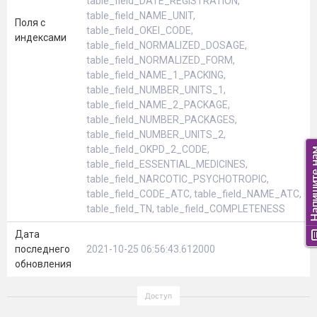
table_field_DATE_REGISTRATION,
table_field_NAME_UNIT,
Поля с
table_field_OKEI_CODE,
индексами
table_field_NORMALIZED_DOSAGE,
table_field_NORMALIZED_FORM,
table_field_NAME_1_PACKING,
table_field_NUMBER_UNITS_1,
table_field_NAME_2_PACKAGE,
table_field_NUMBER_PACKAGES,
table_field_NUMBER_UNITS_2,
table_field_OKPD_2_CODE,
table_field_ESSENTIAL_MEDICINES,
table_field_NARCOTIC_PSYCHOTROPIC,
table_field_CODE_ATC, table_field_NAME_ATC,
table_field_TN, table_field_COMPLETENESS
Дата
последнего
2021-10-25 06:56:43.612000
обновления