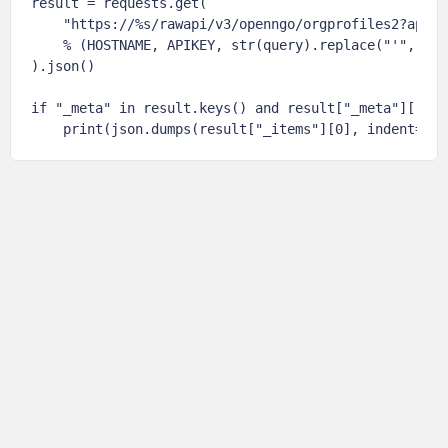
result = requests.get(

    "https://%s/rawapi/v3/openngo/orgprofiles2?apike
    % (HOSTNAME, APIKEY, str(query).replace("'", '"')
).json()

if "_meta" in result.keys() and result["_meta"]["tot
    print(json.dumps(result["_items"][0], indent=4, 