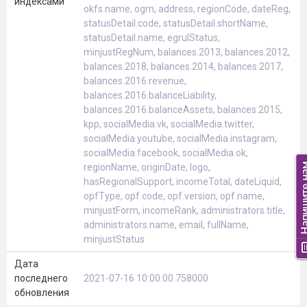
индексами
okfs.name, ogrn, address, regionCode, dateReg,
statusDetail.code, statusDetail.shortName,
statusDetail.name, egrulStatus,
minjustRegNum, balances.2013, balances.2012,
balances.2018, balances.2014, balances.2017,
balances.2016.revenue,
balances.2016.balanceLiability,
balances.2016.balanceAssets, balances.2015,
kpp, socialMedia.vk, socialMedia.twitter,
socialMedia.youtube, socialMedia.instagram,
socialMedia.facebook, socialMedia.ok,
regionName, originDate, logo,
hasRegionalSupport, incomeTotal, dateLiquid,
opfType, opf.code, opf.version, opf.name,
minjustForm, incomeRank, administrators.title,
administrators.name, email, fullName,
minjustStatus
Дата
последнего
2021-07-16 10:00:00.758000
обновления