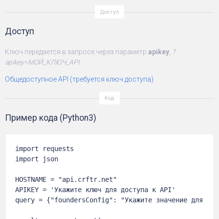
Доступ
Ключ передается в запросе через параметр
apikey
,
?
apikey=МОЙ_КЛЮЧ_API
Общедоступное API (требуется ключ доступа)
Пример кода (Python3)
import requests

import json

HOSTNAME = "api.crftr.net"

APIKEY = 'Укажите ключ для доступа к API'

query = {"foundersConfig": "Укажите значение для филь