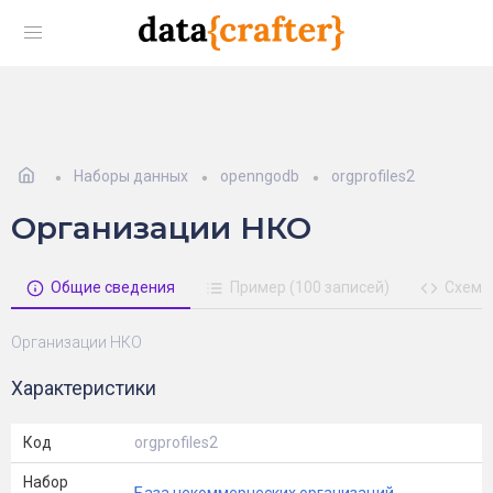
Наборы данных
openngodb
orgprofiles2
Организации НКО
Общие сведения
Пример (100 записей)
Схема
Организации НКО
Характеристики
Код
orgprofiles2
Набор