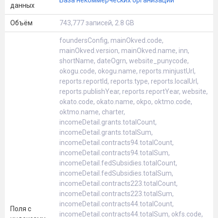
База некоммерческих организаций
данных
Объём
743,777 записей, 2.8 GB
foundersConfig, mainOkved.code,
mainOkved.version, mainOkved.name, inn,
shortName, dateOgrn, website_punycode,
okogu.code, okogu.name, reports.minjustUrl,
reports.reportId, reports.type, reports.localUrl,
reports.publishYear, reports.reportYear, website,
okato.code, okato.name, okpo, oktmo.code,
oktmo.name, charter,
incomeDetail.grants.totalCount,
incomeDetail.grants.totalSum,
incomeDetail.contracts94.totalCount,
incomeDetail.contracts94.totalSum,
incomeDetail.fedSubsidies.totalCount,
incomeDetail.fedSubsidies.totalSum,
incomeDetail.contracts223.totalCount,
incomeDetail.contracts223.totalSum,
incomeDetail.contracts44.totalCount,
Поля с
incomeDetail.contracts44.totalSum, okfs.code,