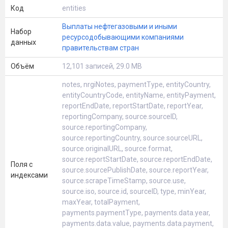
Код
entities
Выплаты нефтегазовыми и иными
Набор
ресурсодобывающими компаниями
данных
правительствам стран
Объём
12,101 записей, 29.0 MB
notes, nrgiNotes, paymentType, entityCountry,
entityCountryCode, entityName, entityPayment,
reportEndDate, reportStartDate, reportYear,
reportingCompany, source.sourceID,
source.reportingCompany,
source.reportingCountry, source.sourceURL,
source.originalURL, source.format,
source.reportStartDate, source.reportEndDate,
Поля с
source.sourcePublishDate, source.reportYear,
индексами
source.scrapeTimeStamp, source.use,
source.iso, source.id, sourceID, type, minYear,
maxYear, totalPayment,
payments.paymentType, payments.data.year,
payments.data.value, payments.data.payment,