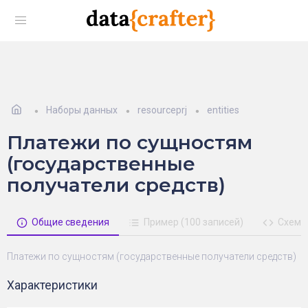
Наборы данных
resourceprj
entities
Платежи по сущностям
(государственные
получатели средств)
Общие сведения
Пример (100 записей)
Схема
Платежи по сущностям (государственные получатели средств)
Характеристики