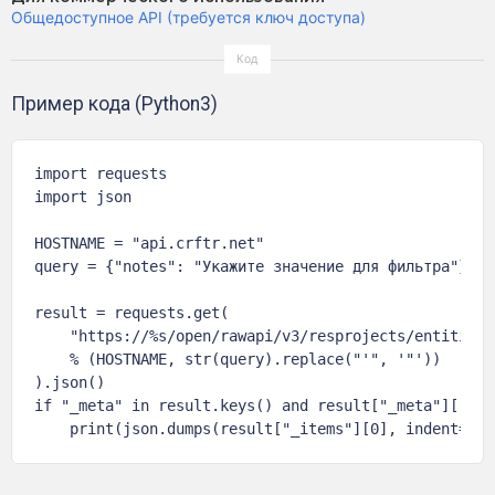
Общедоступное API (требуется ключ доступа)
Пример кода (Python3)
import requests

import json

HOSTNAME = "api.crftr.net"

query = {"notes": "Укажите значение для фильтра"}

result = requests.get(

    "https://%s/open/rawapi/v3/resprojects/entities?
    % (HOSTNAME, str(query).replace("'", '"'))

).json()

if "_meta" in result.keys() and result["_meta"]["tot
    print(json.dumps(result["_items"][0], indent=4, 