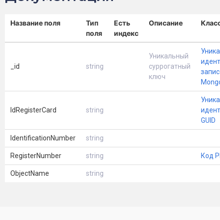
Название поля
Тип
Есть
Описание
Клас
поля
индекс
Уник
Уникальный
иден
_id
string
суррогатный
запис
ключ
Mong
Уник
IdRegisterCard
string
иден
GUID
IdentificationNumber
string
RegisterNumber
string
Код 
ObjectName
string