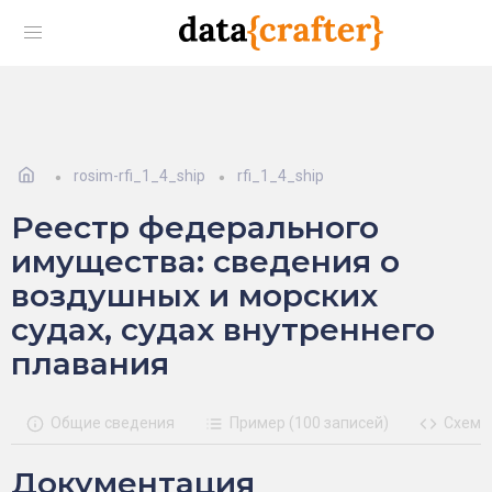
rosim-rfi_1_4_ship
rfi_1_4_ship
Реестр федерального
имущества: сведения о
воздушных и морских
судах, судах внутреннего
плавания
Общие сведения
Пример (100 записей)
Схема
Документация