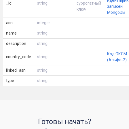
идентифик
_id
string
суррогатный
записей
ключ
MongoDB
asn
integer
name
string
description
string
Код ОКСМ
country_code
string
(Альфа-2)
linked_asn
string
type
string
Готовы начать?