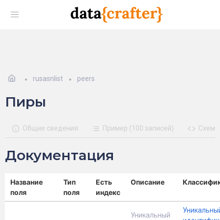
rusasnlist
peers
Пиры
Общие сведения
Пример (100 записей)
Схема
Документация
Название
Тип
Есть
Описание
Классифи
поля
поля
индекс
Уникальны
Уникальный