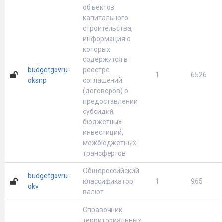
объектов
капитального
строительства,
информация о
которых
содержится в
budgetgovru-
реестре
1
6526
oksnp
соглашений
(договоров) о
предоставлении
субсидий,
бюджетных
инвестиций,
межбюджетных
трансфертов
Общероссийский
budgetgovru-
классификатор
1
965
okv
валют
Справочник
территориальных