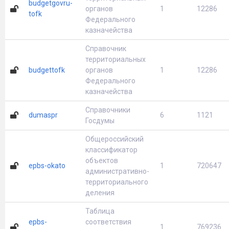
budgetgovru-
органов
1
12286
tofk
Федерального
казначейства
Справочник
территориальных
budgettofk
органов
1
12286
Федерального
казначейства
Справочники
dumaspr
6
1121
Госдумы
Общероссийский
классификатор
объектов
epbs-okato
1
720647
административно-
территориального
деления
Таблица
epbs-
соответствия
1
769236