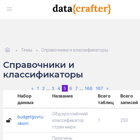
Темы
Справочники и классификаторы
Справочники и
классификаторы
Previous
(current)
Next
«
1
2
...
3
4
5
6
7
...
166
167
»
Набор
Название
Всего
Всего
данных
таблиц
записей
Общероссийский
budgetgovru-
классификатор
1
250
oksm
стран мира
Перечень