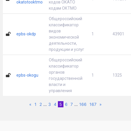
okatotooktmo
кодов ОКАТО
кодам ОКТМО
Общероссийский
классификатор
видов
epbs-okdp
1
43901
экономической
деятельности,
продукции и услуг
Общероссийский
классификатор
органов
epbs-okogu
1
1325
государственной
власти и
управления
Previous
(current)
Next
«
1
2
...
3
4
5
6
7
...
166
167
»