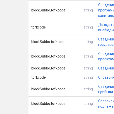
Сведения
blockSubbo.tofkcode
string
программ
капиталь
Доходы ф
tofkcode
string
внебюдж
Сведения
blockSubbo.tofkcode
string
государс
Сведения
blockSubbo.tofkcode
string
проектам
blockSubbo.tofkcode
string
Сведения
tofkcode
string
Справочн
Сведения
blockSubbo.tofkcode
string
прибыли
Справка 
blockSubbo.tofkcode
string
подлежащ