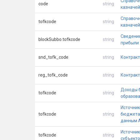
Справочн
code
string
казначей
Справочн
tofkcode
string
казначей
Сведения
blockSubbo.tofkcode
string
прибыли
snd_tofk_code
string
Контрак
reg_tofk_code
string
Контрак
Доходы 
tofkcode
string
образов
Источник
tofkcode
string
бюджета 
данным 
Источни
tofkcode
string
субъекто