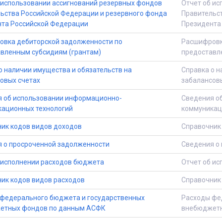
 использовании ассигнований резервных фондов
Отчет об ис
ьства Российской Федерации и резервного фонда
Правительс
та Российской Федерации
Президента
вка дебиторской задолженности по
Расшифровк
вленным субсидиям (грантам)
предоставл
о наличии имущества и обязательств на
Справка о н
овых счетах
забалансов
 об использовании информационно-
Сведения о
ационных технологий
коммуникац
ик кодов видов доходов
Справочник
 о просроченной задолженности
Сведения о
 исполнении расходов бюджета
Отчет об и
ик кодов видов расходов
Справочник
федерального бюджета и государственных
Расходы фе
етных фондов по данным АСФК
внебюджетн