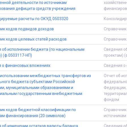
енной деятельности по источникам
хозяйственн
ования дефицита средств учреждения
финансиров
ируемые расчеты по ОКУД 0503320
Консолидир
ик кодов подвидов доходов
Справочник
ик кодов целевых статей расходов
Справочник 
 об исполнении бюджета (по национальным
Сведения о
) (ф.0503117-НП)
проектам) (
 о финансовых вложениях
Сведения о
 использовании межбюджетных трансфертов из
Отчет об и
ного бюджета субъектами Российской
федерально
и, муниципальными образованиями и
Федерации,
риальным государственным внебюджетным
территориа
фондом
ик кодов бюджетной классификации по
Справочник
ам финансирования (20 символов)
источникам
 об изменении остатков валюты баланса
Сведения об