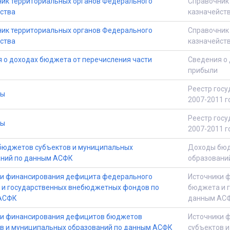
ик территориальных органов Федерального
Справочник
ства
казначейст
ик территориальных органов Федерального
Справочник
ства
казначейст
 о доходах бюджета от перечисления части
Сведения о 
прибыли
Реестр госу
ты
2007-2011 г
Реестр госу
ты
2007-2011 г
бюджетов субъектов и муниципальных
Доходы бюд
аний по данным АСФК
образовани
и финансирования дефицита федерального
Источники 
и государственных внебюджетных фондов по
бюджета и 
АСФК
данным АС
ки финансирования дефицитов бюджетов
Источники 
в и муниципальных образований по данным АСФК
субъектов 