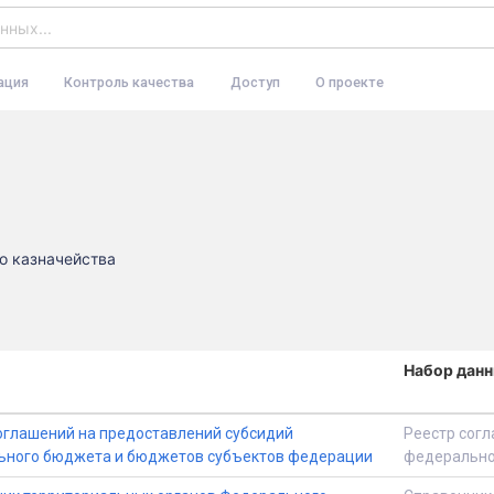
ация
Контроль качества
Доступ
О проекте
о казначейства
Набор дан
оглашений на предоставлений субсидий
Реестр согл
ьного бюджета и бюджетов субъектов федерации
федерально