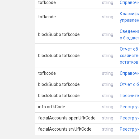
tofkcode
string
Справочн
Классифи
tofkcode
string
управле
Сведения
blockSubbo.tofkcode
string
о бюдже
Отчет об
blockSubbo.tofkcode
string
хозяйств
остатков
tofkcode
string
Справочн
blockSubbo.tofkcode
string
Отчет о 
blockSubbo.tofkcode
string
Поясните
info.orfkCode
string
Реестр у
facialAccounts.openUfkCode
string
Реестр у
facialAccounts.srvUfkCode
string
Реестр у