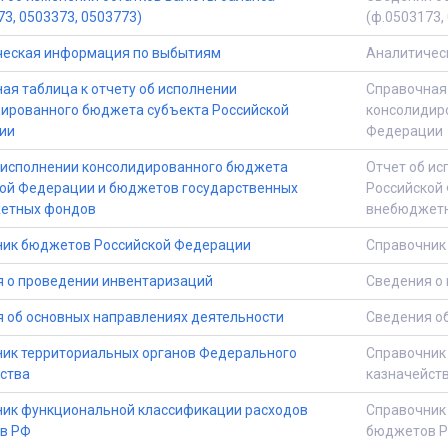
73, 0503373, 0503773)
(ф.0503173,
ческая информация по выбытиям
Аналитичес
ая таблица к отчету об исполнении
Справочная 
ированного бюджета субъекта Российской
консолидир
ии
Федерации
 исполнении консолидированного бюджета
Отчет об и
ой Федерации и бюджетов государственных
Российской
етных фондов
внебюджет
ник бюджетов Российской Федерации
Справочник
 о проведении инвентаризаций
Сведения о
 об основных направлениях деятельности
Сведения о
ик территориальных органов Федерального
Справочник
ства
казначейст
ик функциональной классификации расходов
Справочник
в РФ
бюджетов 