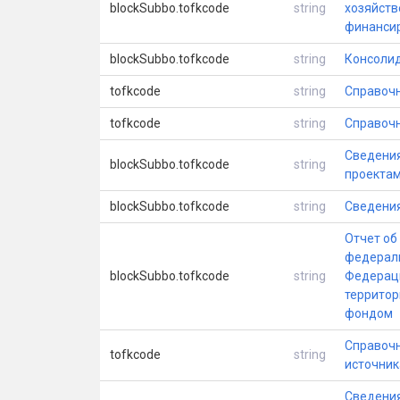
blockSubbo.tofkcode
string
хозяйств
финансир
blockSubbo.tofkcode
string
Консолид
tofkcode
string
Справочн
tofkcode
string
Справочн
Сведения
blockSubbo.tofkcode
string
проектам
blockSubbo.tofkcode
string
Сведения
Отчет об
федераль
blockSubbo.tofkcode
string
Федераци
террито
фондом
Справочн
tofkcode
string
источник
Сведения