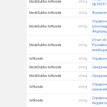
blockSubbo.tofkcode
string
(ф.05031
blockSubbo.tofkcode
string
Аналити
Справочн
blockSubbo.tofkcode
string
консолид
Федерац
Отчет об
blockSubbo.tofkcode
string
Российск
внебюдж
tofkcode
string
Справоч
blockSubbo.tofkcode
string
Сведения
blockSubbo.tofkcode
string
Сведения
Справочн
tofkcode
string
казначей
Справочн
tofkcode
string
бюджето