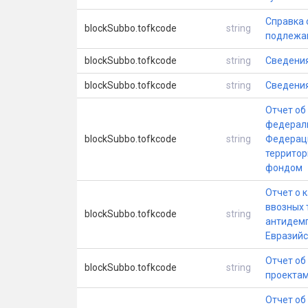
Справка 
blockSubbo.tofkcode
string
подлежащ
blockSubbo.tofkcode
string
Сведения
blockSubbo.tofkcode
string
Сведения
Отчет об
федераль
blockSubbo.tofkcode
string
Федераци
террито
фондом
Отчет о 
ввозных 
blockSubbo.tofkcode
string
антидемп
Евразийс
Отчет об
blockSubbo.tofkcode
string
проектам
Отчет об