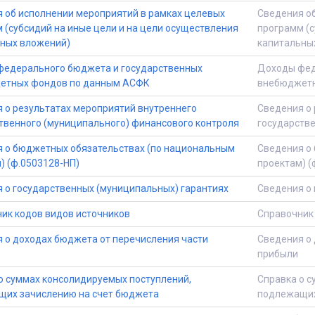
 об исполнении мероприятий в рамках целевых
Сведения об
 (субсидий на иные цели и на цели осуществления
программ (с
ных вложений)
капитальны
едерального бюджета и государственных
Доходы фед
етных фондов по данным АСФК
внебюджетн
 о результатах мероприятий внутреннего
Сведения о 
твенного (муниципального) финансового контроля
государстве
 о бюджетных обязательствах (по национальным
Сведения о
) (ф.0503128-НП)
проектам) (
 о государственных (муниципальных) гарантиях
Сведения о 
ик кодов видов источников
Справочник 
 о доходах бюджета от перечисления части
Сведения о 
прибыли
о суммах консолидируемых поступлений,
Справка о с
их зачислению на счет бюджета
подлежащих