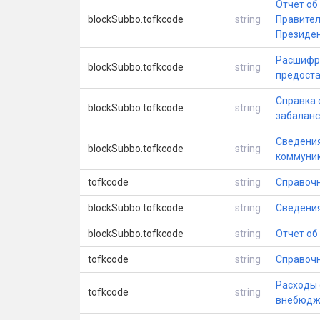
Отчет об
blockSubbo.tofkcode
string
Правител
Президен
Расшифро
blockSubbo.tofkcode
string
предоста
Справка 
blockSubbo.tofkcode
string
забаланс
Сведения
blockSubbo.tofkcode
string
коммуник
tofkcode
string
Справочн
blockSubbo.tofkcode
string
Сведения
blockSubbo.tofkcode
string
Отчет об
tofkcode
string
Справочн
Расходы 
tofkcode
string
внебюдж