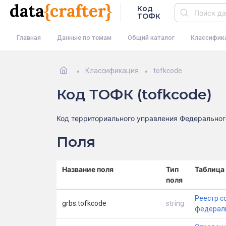
Код
ТОФК
Главная
Данные по темам
Общий каталог
Классифик
Классификация
tofkcode
Код ТОФК (tofkcode)
Код территориального управления Федеральног
Поля
Название поля
Тип
Таблица
поля
Реестр с
grbs.tofkcode
string
федерал