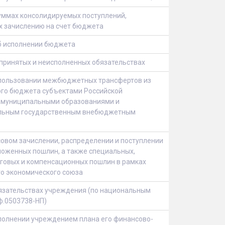
уммах консолидируемых поступлений,
 зачислению на счет бюджета
б исполнении бюджета
принятых и неисполненных обязательствах
спользовании межбюджетных трансфертов из
го бюджета субъектами Российской
 муниципальными образованиями и
льным государственным внебюджетным
совом зачислении, распределении и поступлении
оженных пошлин, а также специальных,
говых и компенсационных пошлин в рамках
о экономического союза
язательствах учреждения (по национальным
ф.0503738-НП)
полнении учреждением плана его финансово-