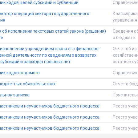
ик кодов целей субсидий и субвенций
Справочник 
катор операций сектора государственного
Классификат
ния
управления
 об исполнении текстовых статей закона (решения)
Сведения об
те
о бюджете
 исполнении учреждением плана его финансово-
Отчет об ис
енной деятельности по cведениям о возвратах
хозяйственн
 субсидий и расходов прошлых лет
остатков су
ик кодов ведомств
Справочник
бюджетных обязательствах
Отчет о бю
льная записка
Пояснитель
частников и неучастников бюджетного процесса
Реестр учас
частников и неучастников бюджетного процесса
Реестр учас
частников и неучастников бюджетного процесса
Реестр учас