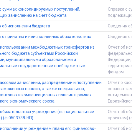
о суммах консолидируемых поступлений,
Справка о с
их зачислению на счет бюджета
подлежащих
 об исполнении бюджета
Сведения о
 о принятых и неисполненных обязательствах
Сведения о 
 использовании межбюджетных трансфертов из
Отчет об и
ного бюджета субъектами Российской
федерально
и, муниципальными образованиями и
Федерации,
риальным государственным внебюджетным
территориа
фондом
кассовом зачислении, распределении и поступлении
Отчет о кас
таможенных пошлин, а также специальных,
ввозных там
инговых и компенсационных пошлин в рамках
антидемпин
кого экономического союза
Евразийског
 обязательствах учреждения (по национальным
Отчет об об
) (ф.0503738-НП)
проектам) (
 исполнении учреждением плана его финансово-
Отчет об ис