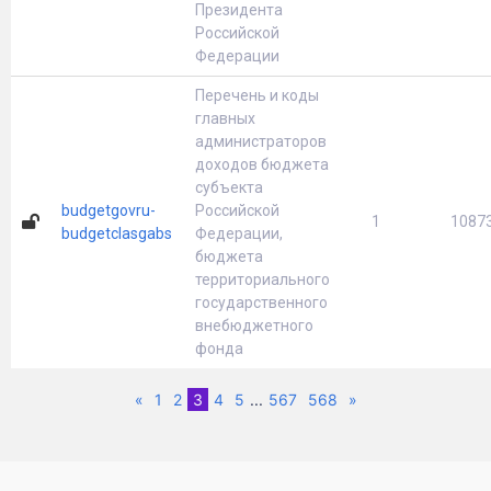
Президента
Российской
Федерации
Перечень и коды
главных
администраторов
доходов бюджета
субъекта
budgetgovru-
Российской
1
1087
budgetclasgabs
Федерации,
бюджета
территориального
государственного
внебюджетного
фонда
Previous
(current)
Next
«
1
2
3
4
5
...
567
568
»