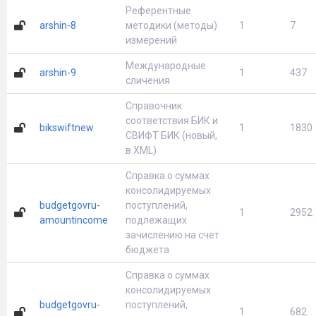
Референтные
arshin-8
методики (методы)
1
7
измерений
Международные
arshin-9
1
437
сличения
Справочник
соответствия БИК и
bikswiftnew
1
1830
СВИФТ БИК (новый,
в XML)
Справка о суммах
консолидируемых
budgetgovru-
поступлений,
1
2952
amountincome
подлежащих
зачислению на счет
бюджета
Справка о суммах
консолидируемых
budgetgovru-
поступлений,
1
682