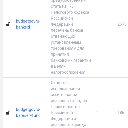
предусмотренный
статьей 176.1
Налогового кодекса
Российской
budgetgovru-
Федерации
1
2673
banksid
перечень банков,
отвечающих
установленным
требованиям для
принятия
банковских гарантий
в целях
налогообложения
Отчет об
использовании
ассигнований
резервных фондов
Правительства
budgetgovru-
Российской
1
186
bareservfund
Федерации и
резервного фонда