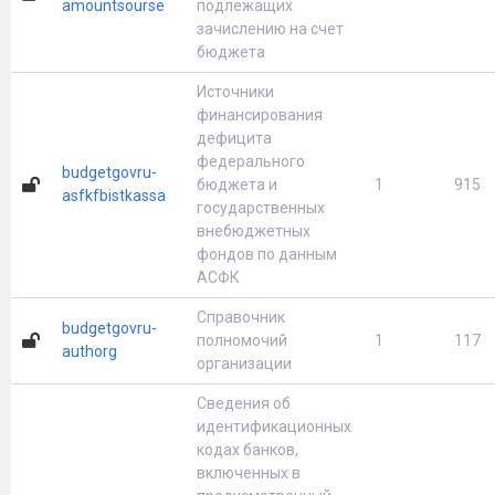
amountsourse
подлежащих
зачислению на счет
бюджета
Источники
финансирования
дефицита
федерального
budgetgovru-
бюджета и
1
915
asfkfbistkassa
государственных
внебюджетных
фондов по данным
АСФК
Справочник
budgetgovru-
полномочий
1
117
authorg
организации
Сведения об
идентификационных
кодах банков,
включенных в