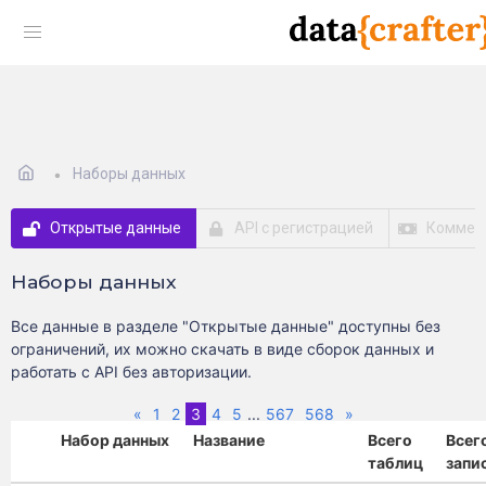
Наборы данных
Открытые данные
API с регистрацией
Коммер
Наборы данных
Все данные в разделе "Открытые данные" доступны без
ограничений, их можно скачать в виде сборок данных и
работать с API без авторизации.
Previous
(current)
Next
«
1
2
3
4
5
...
567
568
»
Набор данных
Название
Всего
Всег
таблиц
запи