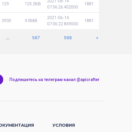
2021-06-14
129
125.2KiB
1881
07:06:26.402000
2021-06-14
3930
4.0MiB
1881
07:06:22.849000
Next
...
567
568
»
Подпишитесь на телеграм канал @apicrafter
ОКУМЕНТАЦИЯ
УСЛОВИЯ