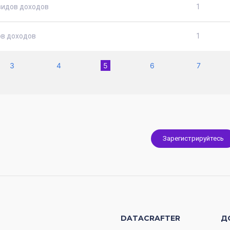
видов доходов
1
ов доходов
1
(current)
3
4
5
6
7
Зарегистрируйтесь
DATACRAFTER
Д