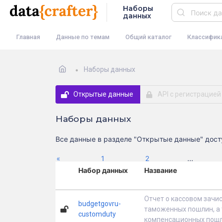
Наборы
данных
Главная
Данные по темам
Общий каталог
Классифик
Наборы данных
Открытые данные
API с регистрацией
Наборы данных
Все данные в разделе "Открытые данные" досту
Previous
«
1
2
...
Набор данных
Название
Отчет о кассовом зачи
budgetgovru-
таможенных пошлин, а 
customduty
компенсационных пошл