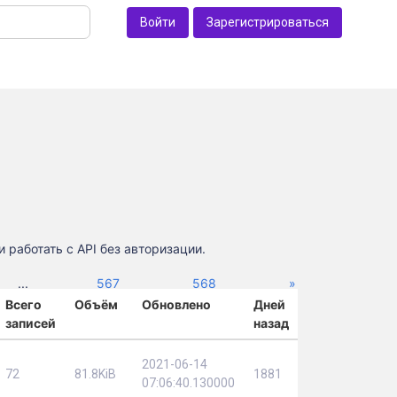
Войти
Зарегистрироваться
 работать с API без авторизации.
Next
...
567
568
»
Всего
Объём
Обновлено
Дней
записей
назад
2021-06-14
72
81.8KiB
1881
07:06:40.130000