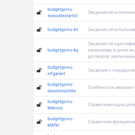
budgetgovru-
Сведения об исполнени
executtextarticl
budgetgovru-ikt
Сведения об использо
Сведения об идентифик
budgetgovru-iky
заказчикам, в целях ве
договоров, заключенны
budgetgovru-
Сведения о государств
infgarant
budgetgovru-
Особенности эмиссии 
issuesecurities
budgetgovru-
Справочник кодов целе
kbkccss
budgetgovru-
Справочник функциона
kbkfkr