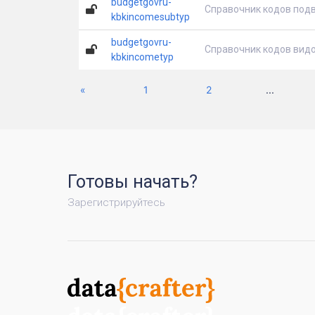
budgetgovru-
Справочник кодов под
kbkincomesubtyp
budgetgovru-
Справочник кодов вид
kbkincometyp
Previous
«
1
2
...
Готовы начать?
Зарегистрируйтесь