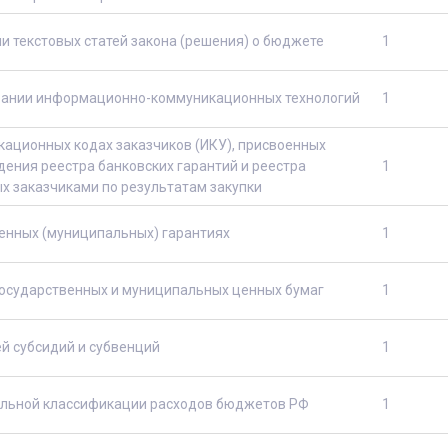
и текстовых статей закона (решения) о бюджете
1
вании информационно-коммуникационных технологий
1
ационных кодах заказчиков (ИКУ), присвоенных
дения реестра банковских гарантий и реестра
1
х заказчиками по результатам закупки
енных (муниципальных) гарантиях
1
государственных и муниципальных ценных бумаг
1
й субсидий и субвенций
1
льной классификации расходов бюджетов РФ
1