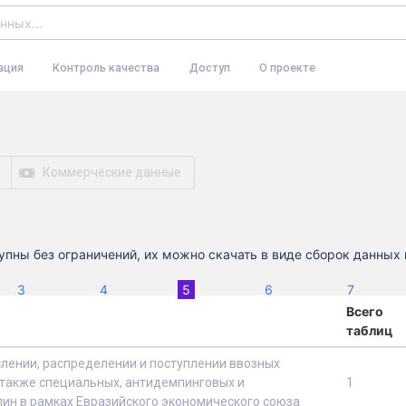
ация
Контроль качества
Доступ
О проекте
Коммерческие данные
пны без ограничений, их можно скачать в виде сборок данных и
(current)
3
4
5
6
7
Всего
таблиц
слении, распределении и поступлении ввозных
также специальных, антидемпинговых и
1
ин в рамках Евразийского экономического союза