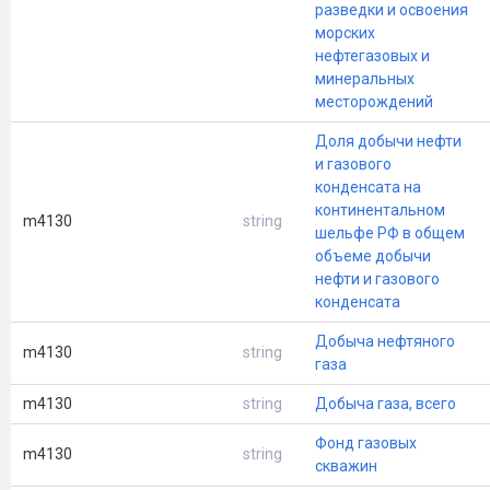
разведки и освоения
морских
нефтегазовых и
минеральных
месторождений
Доля добычи нефти
и газового
конденсата на
континентальном
m4130
string
шельфе РФ в общем
объеме добычи
нефти и газового
конденсата
Добыча нефтяного
m4130
string
газа
m4130
string
Добыча газа, всего
Фонд газовых
m4130
string
скважин