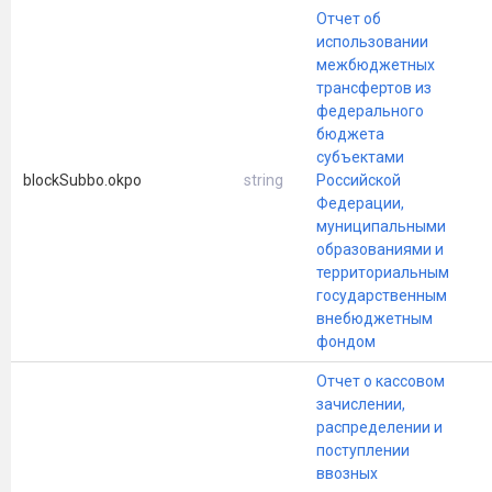
Отчет об
использовании
межбюджетных
трансфертов из
федерального
бюджета
субъектами
blockSubbo.okpo
string
Российской
Федерации,
муниципальными
образованиями и
территориальным
государственным
внебюджетным
фондом
Отчет о кассовом
зачислении,
распределении и
поступлении
ввозных