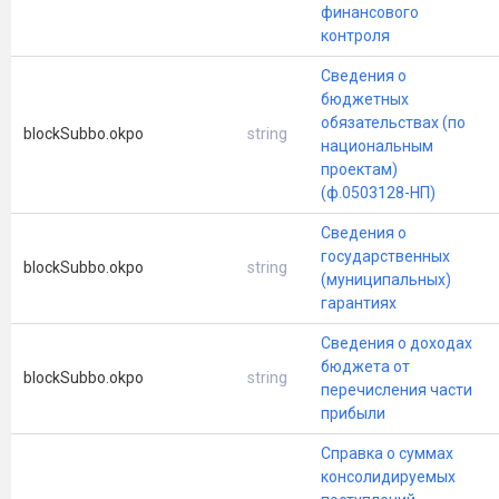
финансового
контроля
Сведения о
бюджетных
обязательствах (по
blockSubbo.okpo
string
национальным
проектам)
(ф.0503128-НП)
Сведения о
государственных
blockSubbo.okpo
string
(муниципальных)
гарантиях
Сведения о доходах
бюджета от
blockSubbo.okpo
string
перечисления части
прибыли
Справка о суммах
консолидируемых