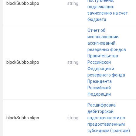
поступлений,
blockSubbo.okpo
string
подлежащих
зачислению на счет
бюджета
Отчет об
использовании
ассигнований
резервных фондов
Правительства
blockSubbo.okpo
string
Российской
Федерации и
резервного фонда
Президента
Российской
Федерации
Расшифровка
дебиторской
blockSubbo.okpo
string
задолженности по
предоставленным
субсидиям (грантам)