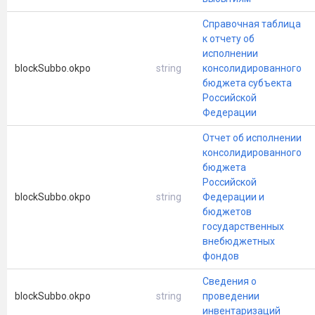
Справочная таблица
к отчету об
исполнении
blockSubbo.okpo
string
консолидированного
бюджета субъекта
Российской
Федерации
Отчет об исполнении
консолидированного
бюджета
Российской
blockSubbo.okpo
string
Федерации и
бюджетов
государственных
внебюджетных
фондов
Сведения о
blockSubbo.okpo
string
проведении
инвентаризаций