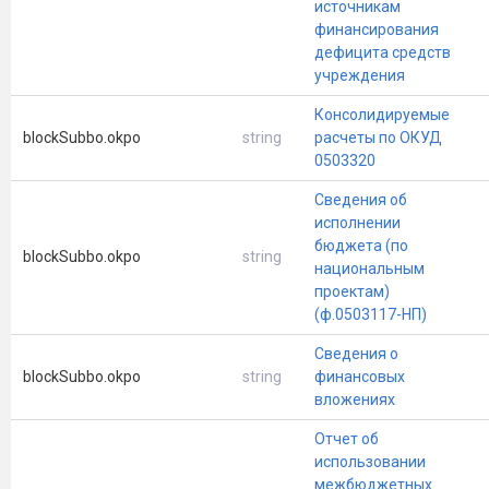
источникам
финансирования
дефицита средств
учреждения
Консолидируемые
blockSubbo.okpo
string
расчеты по ОКУД
0503320
Сведения об
исполнении
бюджета (по
blockSubbo.okpo
string
национальным
проектам)
(ф.0503117-НП)
Сведения о
blockSubbo.okpo
string
финансовых
вложениях
Отчет об
использовании
межбюджетных