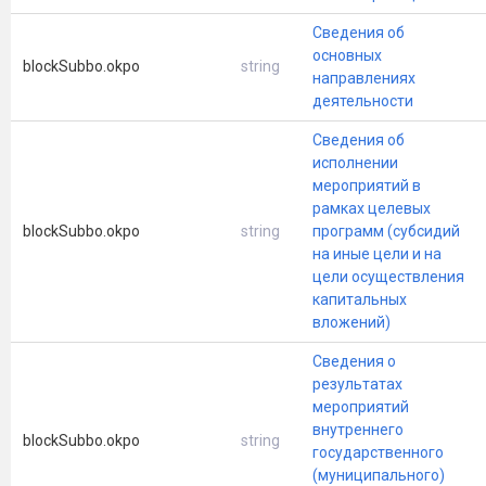
Сведения об
основных
blockSubbo.okpo
string
направлениях
деятельности
Сведения об
исполнении
мероприятий в
рамках целевых
blockSubbo.okpo
string
программ (субсидий
на иные цели и на
цели осуществления
капитальных
вложений)
Сведения о
результатах
мероприятий
внутреннего
blockSubbo.okpo
string
государственного
(муниципального)