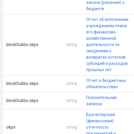
закона (решения) о
бюджете
Отчет об исполнении
учреждением плана
его финансово-
хозяйственной
blockSubbo.okpo
string
деятельности по
cведениям о
возвратах остатков
субсидий и расходов
прошлых лет
Отчет о бюджетных
blockSubbo.okpo
string
обязательствах
Пояснительная
blockSubbo.okpo
string
записка
Бухгалтерская
(финансовая)
okpo
string
отчетность
предприятий и