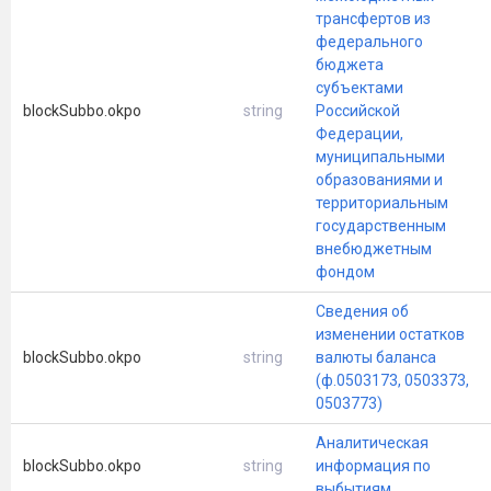
трансфертов из
федерального
бюджета
субъектами
blockSubbo.okpo
string
Российской
Федерации,
муниципальными
образованиями и
территориальным
государственным
внебюджетным
фондом
Сведения об
изменении остатков
blockSubbo.okpo
string
валюты баланса
(ф.0503173, 0503373,
0503773)
Аналитическая
blockSubbo.okpo
string
информация по
выбытиям