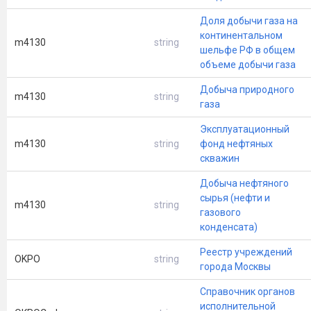
Доля добычи газа на
континентальном
m4130
string
шельфе РФ в общем
объеме добычи газа
Добыча природного
m4130
string
газа
Эксплуатационный
m4130
string
фонд нефтяных
скважин
Добыча нефтяного
сырья (нефти и
m4130
string
газового
конденсата)
Реестр учреждений
OKPO
string
города Москвы
Справочник органов
исполнительной