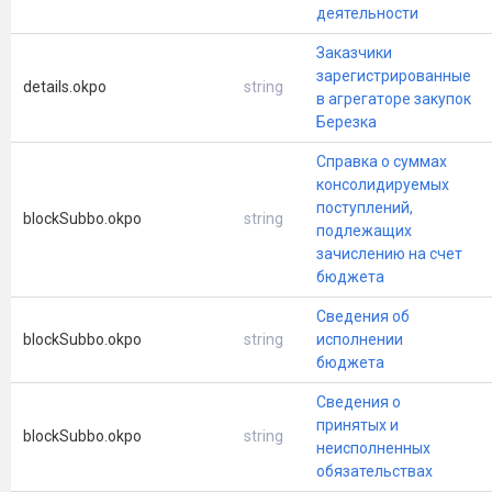
деятельности
Заказчики
зарегистрированные
details.okpo
string
в агрегаторе закупок
Березка
Справка о суммах
консолидируемых
поступлений,
blockSubbo.okpo
string
подлежащих
зачислению на счет
бюджета
Сведения об
blockSubbo.okpo
string
исполнении
бюджета
Сведения о
принятых и
blockSubbo.okpo
string
неисполненных
обязательствах