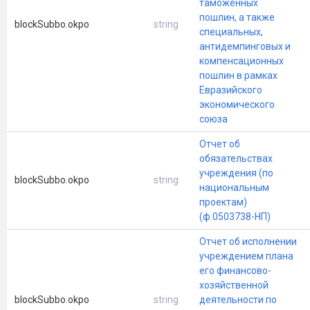
таможенных
пошлин, а также
blockSubbo.okpo
string
специальных,
антидемпинговых и
компенсационных
пошлин в рамках
Евразийского
экономического
союза
Отчет об
обязательствах
учреждения (по
blockSubbo.okpo
string
национальным
проектам)
(ф.0503738-НП)
Отчет об исполнении
учреждением плана
его финансово-
хозяйственной
blockSubbo.okpo
string
деятельности по