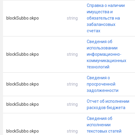
Справка о наличии
имущества и
blockSubbo.okpo
string
обязательств на
забалансовых
счетах
Сведения об
использовании
blockSubbo.okpo
string
информационно-
коммуникационных
технологий
Сведения о
blockSubbo.okpo
string
просроченной
задолженности
Отчет об исполнении
blockSubbo.okpo
string
расходов бюджета
Сведения об
исполнении
blockSubbo.okpo
string
текстовых статей